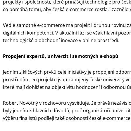
projekty i společnosti, které přinášejí technologie pro č
co pomáhá tomu, aby česká e-commerce rostla,“ zaznělo 
Vedle samotné e-commerce má projekt i druhou rovinu za
digitálních kompetencí. V aktuální fázi se však hlavní poz
technologické a obchodní inovace v online prostředí.
Propojení expertů, univerzit i samotných e-shopů
Jedním z klíčových prvků celé iniciativy je propojení odb
prostředím. Do projektu jsou zapojeny české univerzity v
které mají dohlížet na objektivitu hodnocení i odbornou 
Robert Novotný v rozhovoru vysvětluje, že právě nezávis
byly jedním z hlavních důvodů, proč organizátoři univerzit
výběru finalistů podílejí také osobnosti české e-commerce