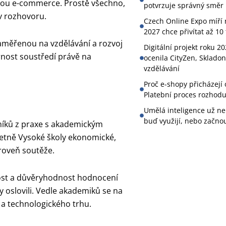
eskou e-commerce. Prostě všechno,
potvrzuje správný směr 
v rozhovoru.
Czech Online Expo míří n
2027 chce přivítat až 10 
měřenou na vzdělávání a rozvoj
Digitální projekt roku 20
ornost soustředí právě na
ocenila CityZen, Skladon
vzdělávání
Proč e-shopy přicházejí
Platební proces rozhoduj
Umělá inteligence už ne
buď využijí, nebo začnou
orníků z praxe s akademickým
četně Vysoké školy ekonomické,
úroveň soutěže.
lost a důvěryhodnost hodnocení
y oslovili. Vedle akademiků se na
 a technologického trhu.