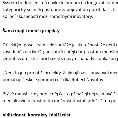
Systém hodnocení má navíc do budoucna fungovat komunit
kategorií by se měli postupně zapojovat do porot dalších 
sdílení zkušeností mezi samotnými inovátory.
Šanci mají i menší projekty
Důležitým poselstvím celé soutěže je skutečnost, že není
zavedené značky. Organizátoři chtějí dát prostor i menš
jednotlivcům, kteří přicházejí s novými nápady a dokážou
„Není to jen pro obří projekty. Zajímají nás i inovativní m
pomáhají české e-commerce,“ říká Robert Novotný.
Právě menší firmy podle něj často přinášejí nejzajímavější 
mediální viditelnost nebo možnost dostat se k širšímu pub
Viditelnost, kontakty i další růst