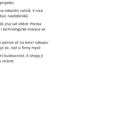
projektu
a rekordní ročník. V roce
tisíc návštěvníků
26 zná své vítěze: Porota
 i technologické inovace ve
 o peníze až na konci nákupu:
e víc, než si firmy myslí
ní budoucnost. E-shopy ji
 ztrácet