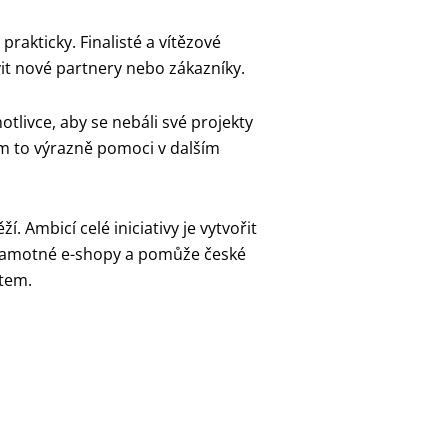
rakticky. Finalisté a vítězové
vit nové partnery nebo zákazníky.
tlivce, aby se nebáli své projekty
vám to výrazně pomoci v dalším
. Ambicí celé iniciativy je vytvořit
i samotné e-shopy a pomůže české
ětem.