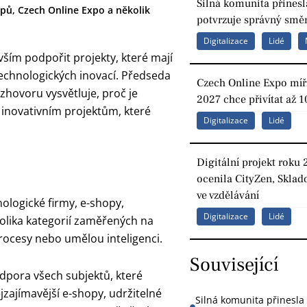
Silná komunita přinesl
opů, Czech Online Expo a několik
potvrzuje správný směr
Digitalizace
Lidé
ším podpořit projekty, které mají
technologických inovací. Předseda
Czech Online Expo míří
zhovoru vysvětluje, proč je
2027 chce přivítat až 1
 inovativním projektům, které
Digitalizace
Lidé
Digitální projekt roku 
ocenila CityZen, Sklad
ve vzdělávání
hnologické firmy, e-shopy,
Digitalizace
Lidé
kolika kategorií zaměřených na
procesy nebo umělou inteligenci.
Související
dpora všech subjektů, které
zajímavější e-shopy, udržitelné
Silná komunita přinesla