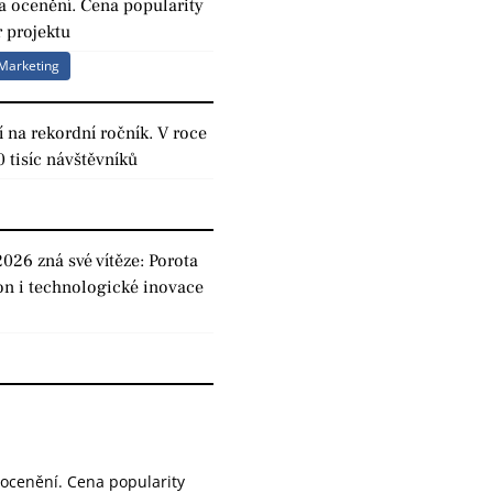
a ocenění. Cena popularity
 projektu
Marketing
 na rekordní ročník. V roce
0 tisíc návštěvníků
2026 zná své vítěze: Porota
on i technologické inovace
 ocenění. Cena popularity