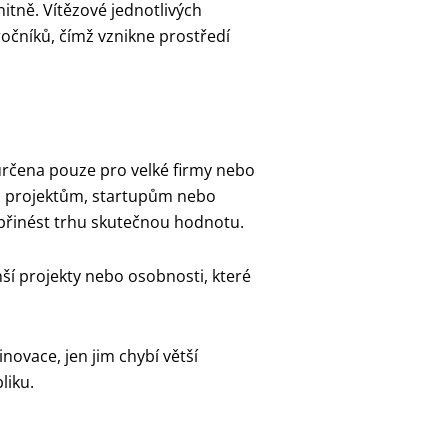
ně. Vítězové jednotlivých
ročníků, čímž vznikne prostředí
 určena pouze pro velké firmy nebo
ím projektům, startupům nebo
 přinést trhu skutečnou hodnotu.
enší projekty nebo osobnosti, které
inovace, jen jim chybí větší
liku.