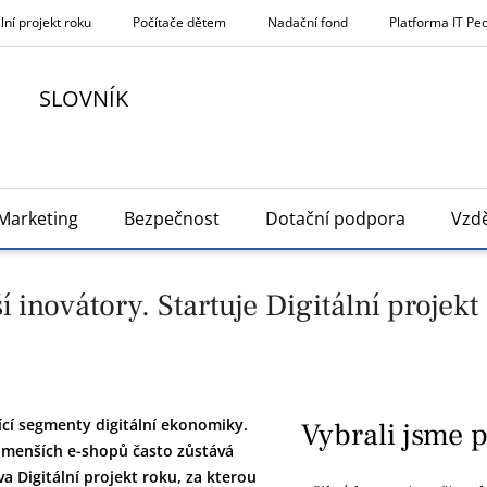
lní projekt roku
Počítače dětem
Nadační fond
Platforma IT Pe
SLOVNÍK
Marketing
Bezpečnost
Dotační podpora
Vzdě
inovátory. Startuje Digitální projekt
ící segmenty digitální ekonomiky.
Vybrali jsme 
o menších e-shopů často zůstává
va Digitální projekt roku, za kterou