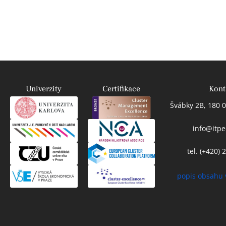
Univerzity
Certifikace
Kont
Švábky 2B, 180 0
info@itpe
tel. (+420)
popis obsahu 