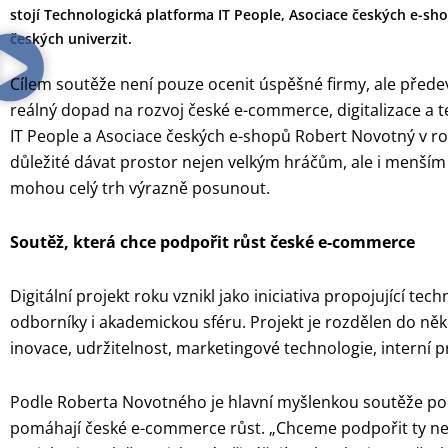
stojí Technologická platforma IT People, Asociace českých e-sh
českých univerzit.
Cílem soutěže není pouze ocenit úspěšné firmy, ale předev
reálný dopad na rozvoj české e-commerce, digitalizace a 
IT People a Asociace českých e-shopů Robert Novotný v ro
důležité dávat prostor nejen velkým hráčům, ale i menším
mohou celý trh výrazně posunout.
Soutěž, která chce podpořit růst české e-commerce
Digitální projekt roku vznikl jako iniciativa propojující tec
odborníky i akademickou sféru. Projekt je rozdělen do ně
inovace, udržitelnost, marketingové technologie, interní 
Podle Roberta Novotného je hlavní myšlenkou soutěže po
pomáhají české e-commerce růst. „Chceme podpořit ty nej