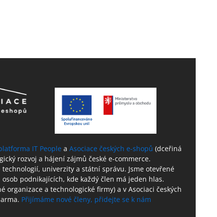
platforma IT People
a
Asociace českých e-shopů
(dceřiná
ogický rozvoj a hájení zájmů české e-commerce.
technologií, univerzity a státní správu. Jsme otevřené
 osob podnikajících, kde každý člen má jeden hlas.
né organizace a technologické firmy) a v Asociaci českých
zdarma.
Přijímáme nové členy, přidejte se k nám