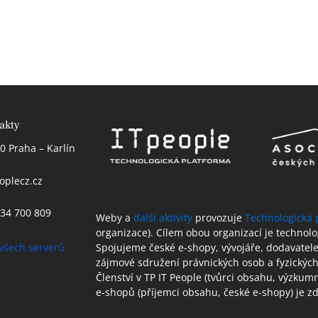
akty
0 Praha – Karlín
oplecz.cz
 234 700 809
Weby a
další aktivity
provozuje
Technologická 
organizace). Cílem obou organizací je technol
všech serverů
Spojujeme české e-shopy, vývojáře, dodavatele 
zájmové sdružení právnických osob a fyzických
Členství v TP IT People (tvůrci obsahu, výzkum
e-shopů (příjemci obsahu, české e-shopy) je 