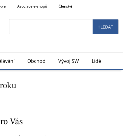
ople
Asociace e-shopů
Členství
Search
HLEDAT
lávání
Obchod
Vývoj SW
Lidé
 roku
pro Vás