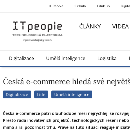
Přeskočit
IT People
Cirkula
Eduklub
Digitá
na
obsah
ČLÁNKY
VIDEA
Digitalizace
Umělá inteligence
Logistika
Česká e-commerce hledá své největší 
Digitalizace
Lidé
Umělá inteligence
Česká e-commerce patří dlouhodobě mezi nejrychleji se rozvíjej
Přesto řada inovativních projektů, technologických řešení neb
mimo širší pozornost trhu. Právě na tuto situaci reaguje iniciati