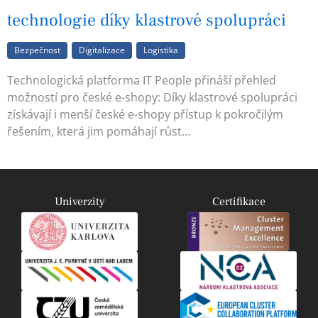
technologie díky klastrové spolupráci
Bezpečnost
Digitalizace
Logistika
Technologická platforma IT People přináší přehled
možností pro české e-shopy: Díky klastrové spolupráci
získávají i menší české e-shopy přístup k pokročilým
řešením, která jim pomáhají růst…
Univerzity
Certifikace