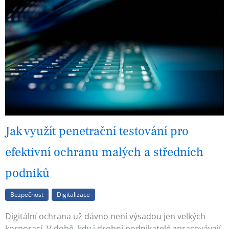
Jak využít penetrační testování pro
efektivní ochranu malých a středních
podniků
Bezpečnost
Digitalizace
Digitální ochrana už dávno není výsadou jen velkých
korporací. V době, kdy i drobní podnikatelé zpracovávají