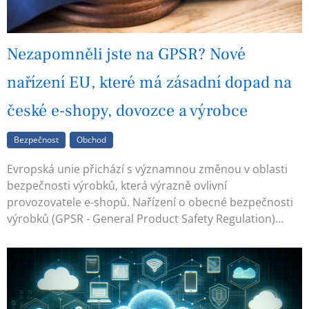
Nezapomněli jste na GPSR? Nové
nařízení EU, které má zásadní dopad na
české e-shopy, dovozce a výrobce
Bezpečnost
Obchod
Evropská unie přichází s významnou změnou v oblasti
bezpečnosti výrobků, která výrazně ovlivní
provozovatele e-shopů. Nařízení o obecné bezpečnosti
výrobků (GPSR - General Product Safety Regulation)…