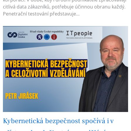
citlivá data zákazníků, potřebuje účinnou obranu každý.
Penetrační testování představuje…
Kybernetická bezpečnost spočívá i v