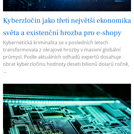
Kyberzločin jako třetí největší ekonomika
světa a existenční hrozba pro e-shopy
Kybernetická kriminalita se v posledních letech
transformovala z okrajové hrozby v masivní globální
průmysl. Podle aktuálních odhadů expertů dosahuje
obrat kyberzločinu hodnoty deseti bilionů dolarů ročně,
…