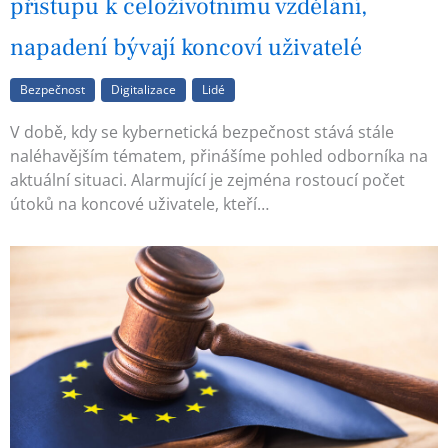
přístupu k celoživotnímu vzdělání,
napadení bývají koncoví uživatelé
Bezpečnost
Digitalizace
Lidé
V době, kdy se kybernetická bezpečnost stává stále
naléhavějším tématem, přinášíme pohled odborníka na
aktuální situaci. Alarmující je zejména rostoucí počet
útoků na koncové uživatele, kteří…