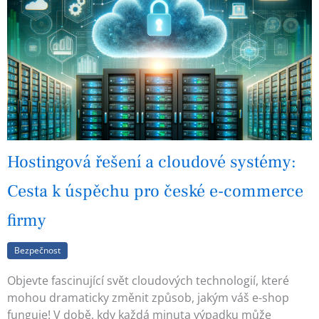
Hostingová řešení a cloudové systémy:
Cesta k úspěchu pro české e-commerce
firmy
Bezpečnost
Objevte fascinující svět cloudových technologií, které
mohou dramaticky změnit způsob, jakým váš e-shop
funguje! V době, kdy každá minuta výpadku může