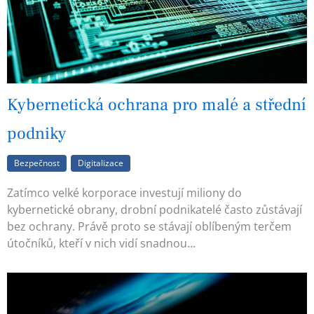
Kybernetická ochrana pro malé a střední
podniky
Bezpečnost
Digitalizace
Zatímco velké korporace investují miliony do
kybernetické obrany, drobní podnikatelé často zůstávají
bez ochrany. Právě proto se stávají oblíbeným terčem
útočníků, kteří v nich vidí snadnou…