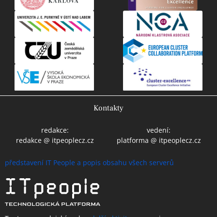
Kontakty
redakce:
vedení:
redakce @ itpeoplecz.cz
platforma @ itpeoplecz.cz
představení IT People a popis obsahu všech serverů