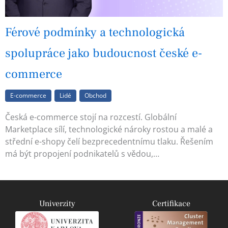
Férové podmínky a technologická
spolupráce jako budoucnost české e-
commerce
E-commerce
Lidé
Obchod
Česká e-commerce stojí na rozcestí. Globální
Marketplace sílí, technologické nároky rostou a malé a
střední e-shopy čelí bezprecedentnímu tlaku. Řešením
má být propojení podnikatelů s vědou,…
Univerzity
Certifikace