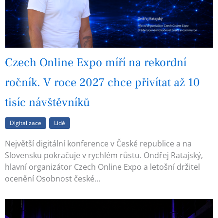
Czech Online Expo míří na rekordní
ročník. V roce 2027 chce přivítat až 10
tisíc návštěvníků
Digitalizace
Lidé
Největší digitální konference v České republice a na
Slovensku pokračuje v rychlém růstu. Ondřej Ratajský,
hlavní organizátor Czech Online Expo a letošní držitel
ocenění Osobnost české…