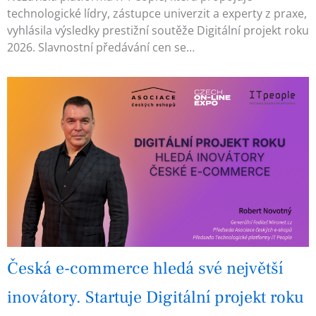
technologické lídry, zástupce univerzit a experty z praxe,
vyhlásila výsledky prestižní soutěže Digitální projekt roku
2026. Slavnostní předávání cen se…
Česká e-commerce hledá své největší
inovátory. Startuje Digitální projekt roku