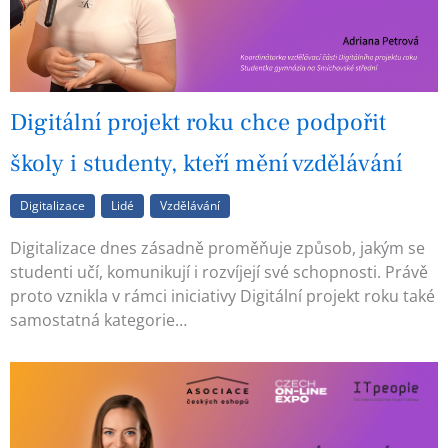
Digitální projekt roku chce podpořit
školy i studenty, kteří mění vzdělávání
Digitalizace
Lidé
Vzdělávání
Digitalizace dnes zásadně proměňuje způsob, jakým se
studenti učí, komunikují i rozvíjejí své schopnosti. Právě
proto vznikla v rámci iniciativy Digitální projekt roku také
samostatná kategorie…