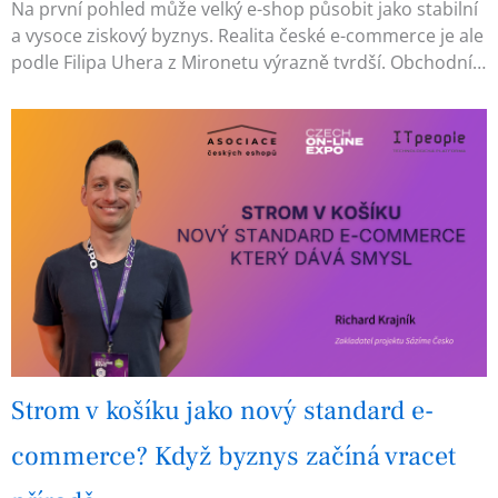
Na první pohled může velký e-shop působit jako stabilní
a vysoce ziskový byznys. Realita české e-commerce je ale
podle Filipa Uhera z Mironetu výrazně tvrdší. Obchodní…
Strom v košíku jako nový standard e-
commerce? Když byznys začíná vracet