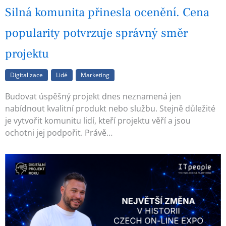
Silná komunita přinesla ocenění. Cena
popularity potvrzuje správný směr
projektu
Digitalizace
Lidé
Marketing
Budovat úspěšný projekt dnes neznamená jen
nabídnout kvalitní produkt nebo službu. Stejně důležité
je vytvořit komunitu lidí, kteří projektu věří a jsou
ochotni jej podpořit. Právě…