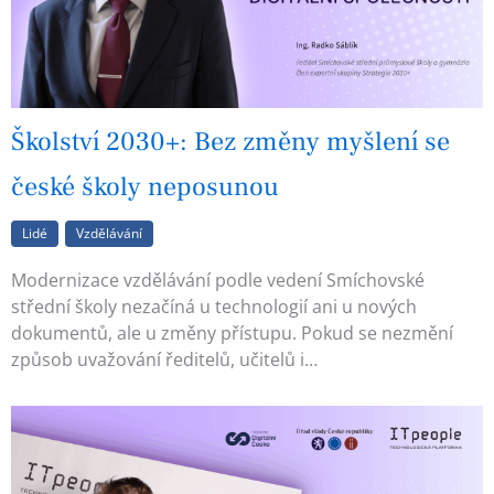
Školství 2030+: Bez změny myšlení se
české školy neposunou
Lidé
Vzdělávání
Modernizace vzdělávání podle vedení Smíchovské
střední školy nezačíná u technologií ani u nových
dokumentů, ale u změny přístupu. Pokud se nezmění
způsob uvažování ředitelů, učitelů i…