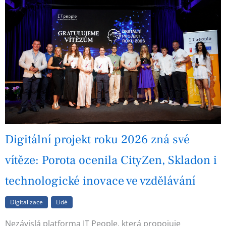
Digitální projekt roku 2026 zná své
vítěze: Porota ocenila CityZen, Skladon i
technologické inovace ve vzdělávání
Digitalizace
Lidé
Nezávislá platforma IT People, která propojuje