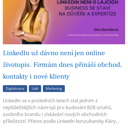
LinkedIn už dávno není jen online
životopis. Firmám dnes přináší obchod,
kontakty i nové klienty
Digitalizace
Lidé
Marketing
LinkedIn se v posledních letech stal jedním z
nejdůležitějších nástrojů pro budování B2B vztahů,
osobního brandu i získávání nových obchodních
příležitostí. Přesto podle LinkedIn konzultantky Kláry…