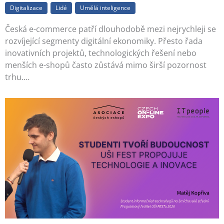
Digitalizace
Lidé
Umělá inteligence
Česká e-commerce patří dlouhodobě mezi nejrychleji se
rozvíjející segmenty digitální ekonomiky. Přesto řada
inovativních projektů, technologických řešení nebo
menších e-shopů často zůstává mimo širší pozornost
trhu.…