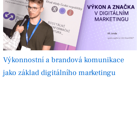
Výkonnostní a brandová komunikace
jako základ digitálního marketingu
Lidé
MARKETING A ANALYTIKA
Digitální marketing na sociálních sítích dnes patří mezi
klíčové oblasti, které ovlivňují nejen viditelnost značky,
ale také schopnost firem generovat tržby a dlouhodobě
růst. Prostředí sociálních…