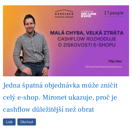
Jedna špatná objednávka může zničit
celý e-shop. Mironet ukazuje, proč je
cashflow důležitější než obrat
Lidé
Obchod