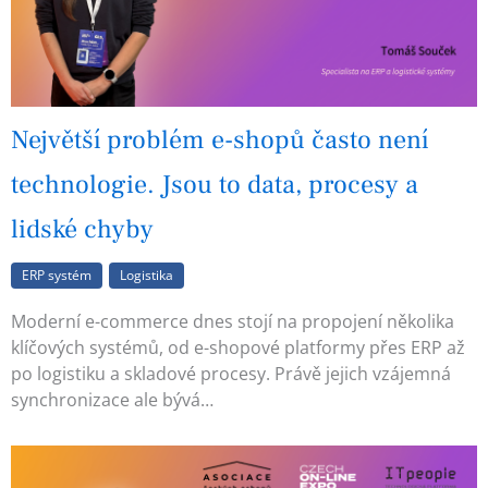
Největší problém e-shopů často není
technologie. Jsou to data, procesy a
lidské chyby
ERP systém
Logistika
Moderní e-commerce dnes stojí na propojení několika
klíčových systémů, od e-shopové platformy přes ERP až
po logistiku a skladové procesy. Právě jejich vzájemná
synchronizace ale bývá…