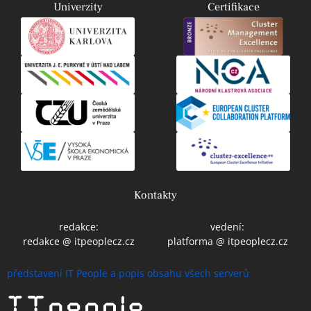
Univerzity
Certifikace
Kontakty
redakce:
vedení:
redakce @ itpeoplecz.cz
platforma @ itpeoplecz.cz
představení IT People a popis obsahu všech serverů