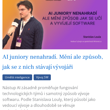
AI juniory nenahradí. Mění ale způsob,
jak se z nich stávají vývojáři
Umělá inteligence
Vývoj SW
Nástup AI zásadně proměňuje fungování
technologických týmů i samotný způsob vývoje
softwaru. Podle Stanislava Louly, který působí jako
vedoucí vývoje a dlouhodobě se věnuje