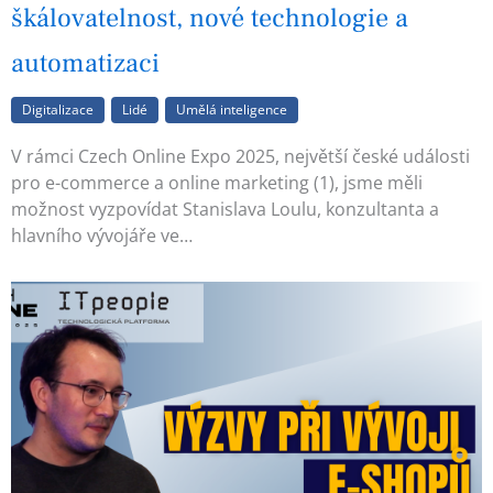
škálovatelnost, nové technologie a
automatizaci
Digitalizace
Lidé
Umělá inteligence
V rámci Czech Online Expo 2025, největší české události
pro e-commerce a online marketing (1), jsme měli
možnost vyzpovídat Stanislava Loulu, konzultanta a
hlavního vývojáře ve…