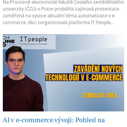
Na Provozně ekonomické fakultě Českého zemědělského
univerzity (ČZU) v Praze proběhla zajímavá prezentace
zaměřená na vysoce aktuální téma automatizace v e-
commerce. Akci zorganizovala platforma IT People…
AI v e-commerce vývoji: Pohled na