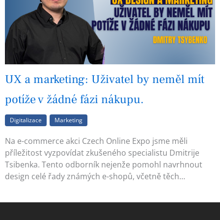
UX a marketing: Uživatel by neměl mít
potíže v žádné fázi nákupu.
Digitalizace
Marketing
Na e-commerce akci Czech Online Expo jsme měli
příležitost vyzpovídat zkušeného specialistu Dmitrije
Tsibenka. Tento odborník nejenže pomohl navrhnout
design celé řady známých e-shopů, včetně těch…