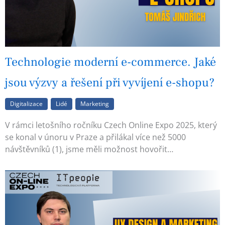
Technologie moderní e-commerce. Jaké
jsou výzvy a řešení při vyvíjení e-shopu?
Digitalizace
Lidé
Marketing
V rámci letošního ročníku Czech Online Expo 2025, který
se konal v únoru v Praze a přilákal více než 5000
návštěvníků (1), jsme měli možnost hovořit…