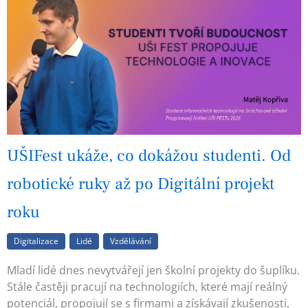
UŠIFest ukáže, co dokážou studenti. Od
robotické ruky až po Digitální projekt
roku
Digitalizace
Lidé
Vzdělávání
Mladí lidé dnes nevytvářejí jen školní projekty do šuplíku.
Stále častěji pracují na technologiích, které mají reálný
potenciál, propojují se s firmami a získávají zkušenosti,