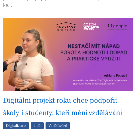
ke…
Digitální projekt roku chce podpořit
školy i studenty, kteří mění vzdělávání
Digitalizace
Lidé
Vzdělávání