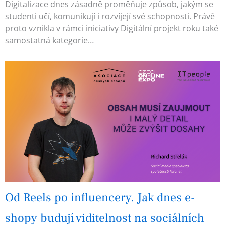
Digitalizace dnes zásadně proměňuje způsob, jakým se
studenti učí, komunikují i rozvíjejí své schopnosti. Právě
proto vznikla v rámci iniciativy Digitální projekt roku také
samostatná kategorie…
Od Reels po influencery. Jak dnes e-
shopy budují viditelnost na sociálních