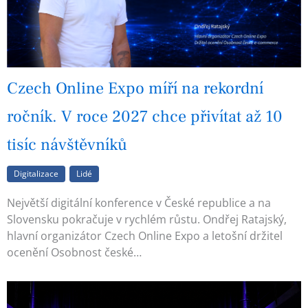
Czech Online Expo míří na rekordní
ročník. V roce 2027 chce přivítat až 10
tisíc návštěvníků
Digitalizace
Lidé
Největší digitální konference v České republice a na
Slovensku pokračuje v rychlém růstu. Ondřej Ratajský,
hlavní organizátor Czech Online Expo a letošní držitel
ocenění Osobnost české…