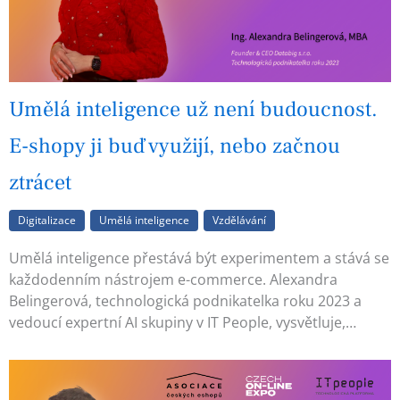
Umělá inteligence už není budoucnost.
E-shopy ji buď využijí, nebo začnou
ztrácet
Digitalizace
Umělá inteligence
Vzdělávání
Umělá inteligence přestává být experimentem a stává se
každodenním nástrojem e-commerce. Alexandra
Belingerová, technologická podnikatelka roku 2023 a
vedoucí expertní AI skupiny v IT People, vysvětluje,…