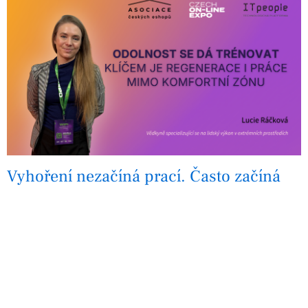
Vyhoření nezačíná prací. Často začíná
tím, že člověk nestíhá regenerovat
Odolnost
Věda
Vzdělávání
Dlouhodobý tlak, neustálá dostupnost, vysoké pracovní
tempo i přetížení informacemi. Moderní digitální
prostředí dnes podle vědkyně Lucie Ráčkové vytváří