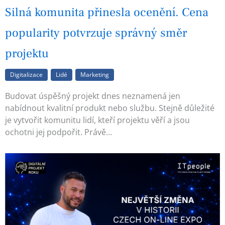
Silná komunita přinesla ocenění. Cena
popularity potvrzuje správný směr
projektu
Digitalizace
Lidé
Marketing
Budovat úspěšný projekt dnes neznamená jen
nabídnout kvalitní produkt nebo službu. Stejně důležité
je vytvořit komunitu lidí, kteří projektu věří a jsou
ochotni jej podpořit. Právě…