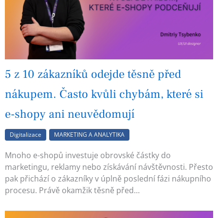
5 z 10 zákazníků odejde těsně před
nákupem. Často kvůli chybám, které si
e-shopy ani neuvědomují
Digitalizace
MARKETING A ANALYTIKA
Mnoho e-shopů investuje obrovské částky do
marketingu, reklamy nebo získávání návštěvnosti. Přesto
pak přichází o zákazníky v úplně poslední fázi nákupního
procesu. Právě okamžik těsně před…