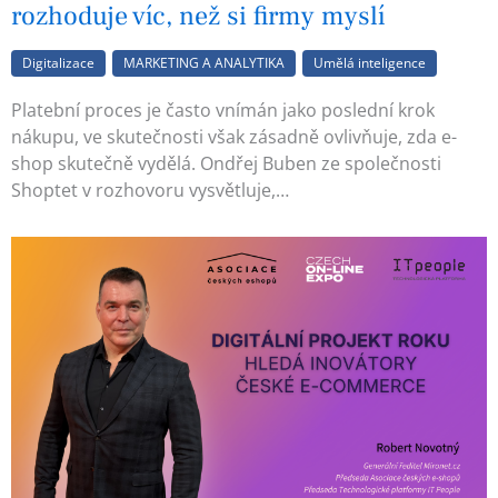
rozhoduje víc, než si firmy myslí
Digitalizace
MARKETING A ANALYTIKA
Umělá inteligence
Platební proces je často vnímán jako poslední krok
nákupu, ve skutečnosti však zásadně ovlivňuje, zda e-
shop skutečně vydělá. Ondřej Buben ze společnosti
Shoptet v rozhovoru vysvětluje,…