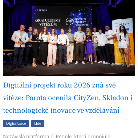
Digitální projekt roku 2026 zná své
vítěze: Porota ocenila CityZen, Skladon i
technologické inovace ve vzdělávání
Digitalizace
Lidé
Nezávislá platforma IT People, která propojuje