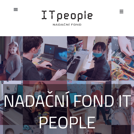
Přeskočit
Open
na
obsah
NADAČNÍ FOND IT
PEOPLE