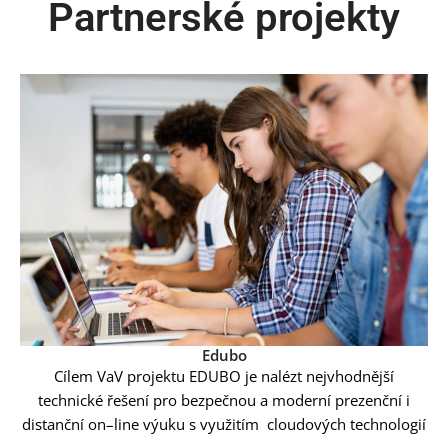
Partnerské projekty
Edubo
C
ílem VaV projektu
E
D
UBO
je nalézt
nejvhodnější
technické řešení pro
bezpečnou a moderní prezenční i
distanční on
–
line výuku s využitím cloudových technologií