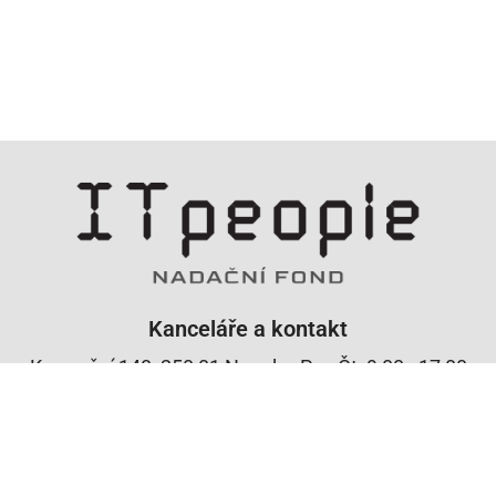
Kanceláře a kontakt
Komerční 148, 250 01 Nupaky, Po - Čt: 9:00 - 17:00
platforma@itpeoplecz.cz, tel. (+420) 773 502 215
IT people © 2022