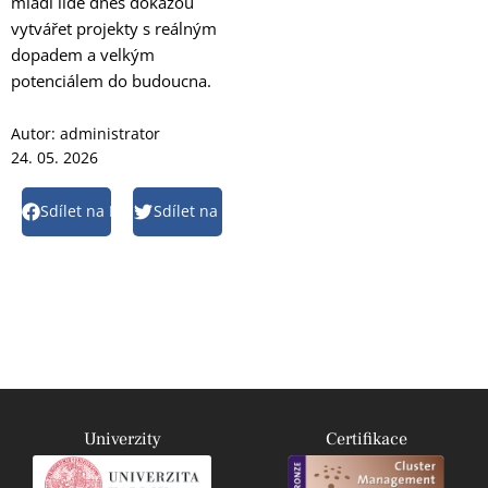
mladí lidé dnes dokážou
vytvářet projekty s reálným
dopadem a velkým
potenciálem do budoucna.
Autor:
administrator
24. 05. 2026
Sdílet na Facebook
Sdílet na Twitter
Univerzity
Certifikace