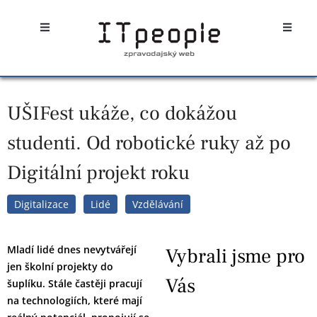
Přeskočit
Open
Open
na
obsah
UŠIFest ukáže, co dokážou
studenti. Od robotické ruky až po
Digitální projekt roku
Digitalizace
Lidé
Vzdělávání
Mladí lidé dnes nevytvářejí
Vybrali jsme pro
jen školní projekty do
Vás
šuplíku. Stále častěji pracují
na technologiích, které mají