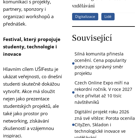
komunikaci s projekty,
vzdělávání
partnery, sponzory i
organizaci workshopů a
Digitalizace
Lidé
přednášek.
Související
Festival, který propojuje
studenty, technologie i
inovace
Silná komunita přinesla
ocenění. Cena popularity
potvrzuje správný směr
Hlavním cílem UŠIFestu je
projektu
ukázat veřejnosti, co dnešní
Czech Online Expo míří na
studenti skutečně dokážou
rekordní ročník. V roce 2027
vytvořit. Akce má sloužit
chce přivítat až 10 tisíc
nejen jako prezentace
návštěvníků
studentských projektů, ale
Digitální projekt roku 2026
také jako prostor pro
zná své vítěze: Porota ocenila
networking, získávání
CityZen, Skladon i
zkušeností a vzájemnou
technologické inovace ve
inspiraci.
vzdělávání