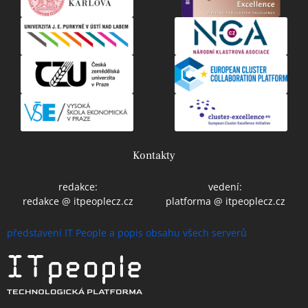
Kontakty
redakce:
vedení:
redakce @ itpeoplecz.cz
platforma @ itpeoplecz.cz
představení IT People a popis obsahu všech serverů