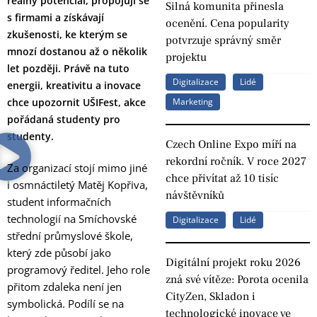
reálný potenciál, propojují se
Silná komunita přinesla
s firmami a získávají
ocenění. Cena popularity
zkušenosti, ke kterým se
potvrzuje správný směr
mnozí dostanou až o několik
projektu
let později. Právě na tuto
Digitalizace
Lidé
energii, kreativitu a inovace
chce upozornit UŠIFest, akce
Marketing
pořádaná studenty pro
studenty.
Czech Online Expo míří na
rekordní ročník. V roce 2027
Za organizací stojí mimo jiné
chce přivítat až 10 tisíc
i osmnáctiletý Matěj Kopřiva,
návštěvníků
student informačních
technologií na Smíchovské
Digitalizace
Lidé
střední průmyslové škole,
který zde působí jako
Digitální projekt roku 2026
programový ředitel. Jeho role
zná své vítěze: Porota ocenila
přitom zdaleka není jen
CityZen, Skladon i
symbolická. Podílí se na
technologické inovace ve