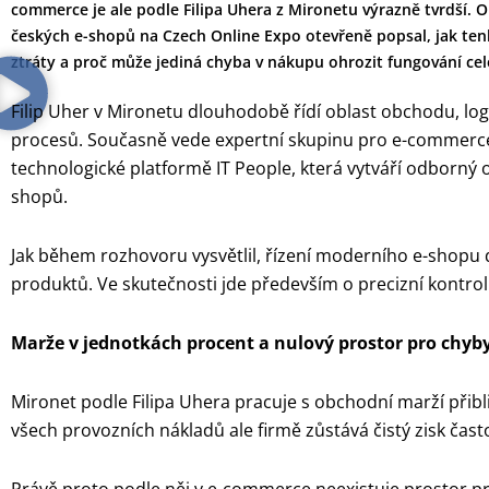
commerce je ale podle Filipa Uhera z Mironetu výrazně tvrdší. O
českých e-shopů na Czech Online Expo otevřeně popsal, jak ten
ztráty a proč může jediná chyba v nákupu ohrozit fungování cel
Filip Uher v Mironetu dlouhodobě řídí oblast obchodu, logi
procesů. Současně vede expertní skupinu pro e-commerce,
technologické platformě IT People, která vytváří odborný 
shopů.
Jak během rozhovoru vysvětlil, řízení moderního e-shopu d
produktů. Ve skutečnosti jde především o precizní kontrolu
Marže v jednotkách procent a nulový prostor pro chyb
Mironet podle Filipa Uhera pracuje s obchodní marží přibl
všech provozních nákladů ale firmě zůstává čistý zisk ča