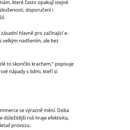
rmám, které často opakují stejné
 zkušenosti, doporučení i
il.
ásadní hlavně pro začínající e-
s velkým nadšením, ale bez
elé to skončilo krachem,“ popisuje
své nápady s lidmi, kteří si
commerce se výrazně mění. Doba
ůležitější roli hraje efektivita,
detail provozu.