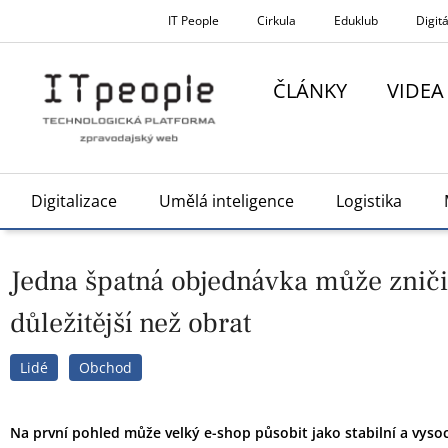
Přeskočit
IT People
Cirkula
Eduklub
Digitá
na
obsah
ČLÁNKY
VIDEA
Digitalizace
Umělá inteligence
Logistika
Jedna špatná objednávka může zničit
důležitější než obrat
Lidé
Obchod
Na první pohled může velký e-shop působit jako stabilní a vysoc