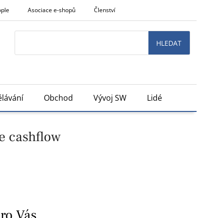
ople
Asociace e-shopů
Členství
Search
HLEDAT
lávání
Obchod
Vývoj SW
Lidé
je cashflow
pro Vás