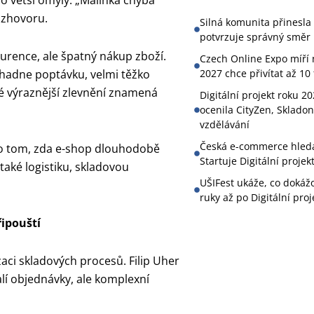
o větší omyly. „Malinká chyba
ozhovoru.
Silná komunita přinesla
potvrzuje správný směr 
urence, ale špatný nákup zboží.
Czech Online Expo míří n
adne poptávku, velmi těžko
2027 chce přivítat až 10 
dé výraznější zlevnění znamená
Digitální projekt roku 20
ocenila CityZen, Skladon
vzdělávání
Česká e-commerce hledá 
e o tom, zda e-shop dlouhodobě
Startuje Digitální projek
 také logistiku, skladovou
UŠIFest ukáže, co dokáž
ruky až po Digitální proj
řipouští
zaci skladových procesů. Filip Uher
alí objednávky, ale komplexní