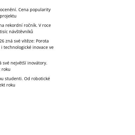
 ocenění. Cena popularity
projektu
a rekordní ročník. V roce
tisíc návštěvníků
26 zná své vítěze: Porota
 i technologické inovace ve
své největší inovátory.
t roku
ou studenti. Od robotické
ekt roku