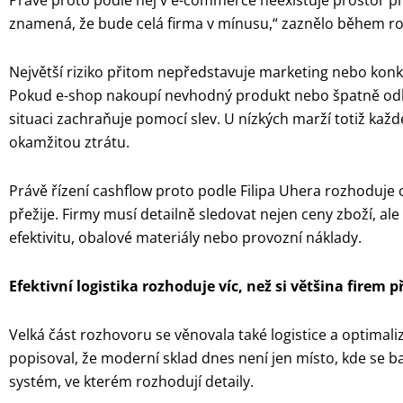
Právě proto podle něj v e-commerce neexistuje prostor pr
znamená, že bude celá firma v mínusu,“ zaznělo během r
Největší riziko přitom nepředstavuje marketing nebo konk
Pokud e-shop nakoupí nevhodný produkt nebo špatně odh
situaci zachraňuje pomocí slev. U nízkých marží totiž kaž
okamžitou ztrátu.
Právě řízení cashflow proto podle Filipa Uhera rozhoduj
přežije. Firmy musí detailně sledovat nejen ceny zboží, ale
efektivitu, obalové materiály nebo provozní náklady.
Efektivní logistika rozhoduje víc, než si většina firem p
Velká část rozhovoru se věnovala také logistice a optimali
popisoval, že moderní sklad dnes není jen místo, kde se b
systém, ve kterém rozhodují detaily.