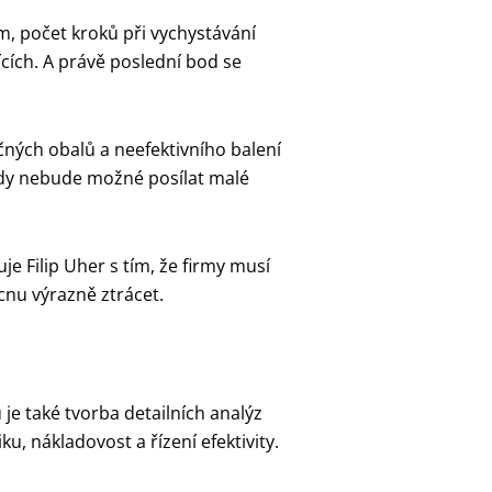
m, počet kroků při vychystávání
ících. A právě poslední bod se
čných obalů a neefektivního balení
 kdy nebude možné posílat malé
 Filip Uher s tím, že firmy musí
cnu výrazně ztrácet.
 je také tvorba detailních analýz
u, nákladovost a řízení efektivity.