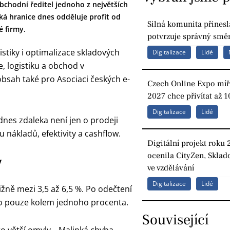
bchodní ředitel jednoho z největších
ká hranice dnes odděluje profit od
Silná komunita přinesl
é firmy.
potvrzuje správný směr
stiky i optimalizace skladových
Digitalizace
Lidé
 logistiku a obchod v
obsah také pro Asociaci českých e-
Czech Online Expo míří
2027 chce přivítat až 1
Digitalizace
Lidé
nes zdaleka není jen o prodeji
 nákladů, efektivity a cashflow.
Digitální projekt roku 
ocenila CityZen, Sklad
y
ve vzdělávání
Digitalizace
Lidé
ižně mezi 3,5 až 6,5 %. Po odečtení
sto pouze kolem jednoho procenta.
Související