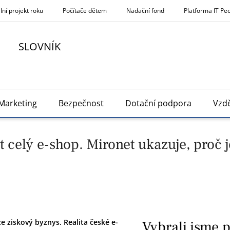
lní projekt roku
Počítače dětem
Nadační fond
Platforma IT Pe
SLOVNÍK
Marketing
Bezpečnost
Dotační podpora
Vzdě
 celý e-shop. Mironet ukazuje, proč 
e ziskový byznys. Realita české e-
Vybrali jsme 