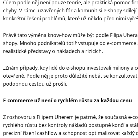
Cílem podle něj není pouze teorie, ale praktická pomoc fi
chyby. V rámci uzavřených fór a komunit si e-shopy sdílejí
konkrétní řešení problémů, které už někdo před nimi vyřeš
Právě tato výměna know-how může být podle Filipa Uhera z
shopy. Mnoho podnikatelů totiž vstupuje do e-commerce 
realistické představy o nákladech a rizicích.
„Znám případy, kdy lidé do e-shopu investovali miliony a c
otevřeně. Podle něj je proto důležité nebát se konzultovat 
podobnou cestou už prošli.
E-commerce už není o rychlém růstu za každou cenu
Z rozhovoru s Filipem Uherem je patrné, že současná e-
rychlého růstu bez kontroly nákladů postupně končí a stále d
precizní řízení cashflow a schopnost optimalizovat každý 