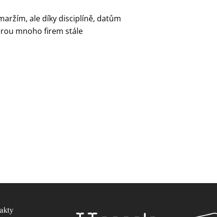
aržím, ale díky disciplíně, datům
terou mnoho firem stále
akty