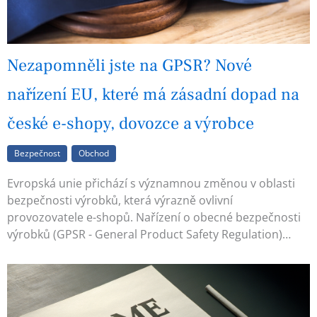
Nezapomněli jste na GPSR? Nové
nařízení EU, které má zásadní dopad na
české e-shopy, dovozce a výrobce
Bezpečnost
Obchod
Evropská unie přichází s významnou změnou v oblasti
bezpečnosti výrobků, která výrazně ovlivní
provozovatele e-shopů. Nařízení o obecné bezpečnosti
výrobků (GPSR - General Product Safety Regulation)…