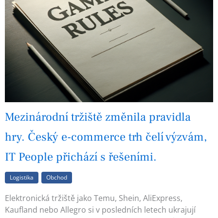
Mezinárodní tržiště změnila pravidla
hry. Český e-commerce trh čelí výzvám,
IT People přichází s řešeními.
Logistika
Obchod
Elektronická tržiště jako Temu, Shein, AliExpress,
Kaufland nebo Allegro si v posledních letech ukrajují