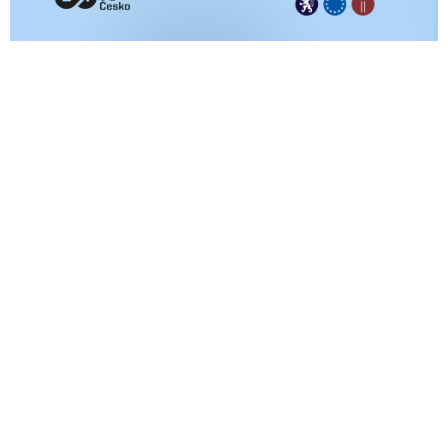
Konference, semináře a mediální
podpora platformy IT People
Digitální Česko
Obchod
Platforma IT People připravila spolu se svými členy
bezplatnou podporu podnikům, výzkumným
organizacím, státní správě i veřejnosti