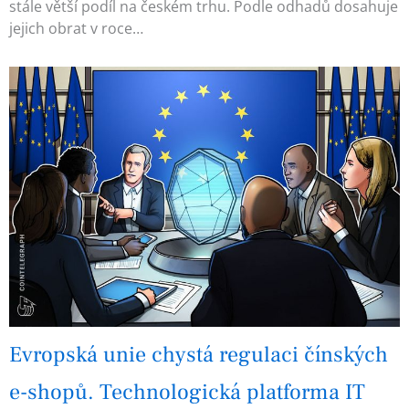
stále větší podíl na českém trhu. Podle odhadů dosahuje
jejich obrat v roce…
Evropská unie chystá regulaci čínských
e-shopů. Technologická platforma IT