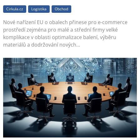
Cirkula.cz
Logistika
Obchod
Nové nařízení EU o obalech přinese pro e-commerce
prostředí zejména pro malé a střední firmy velké
komplikace v oblasti optimalizace balení, výběru
materiálů a dodržování nových…