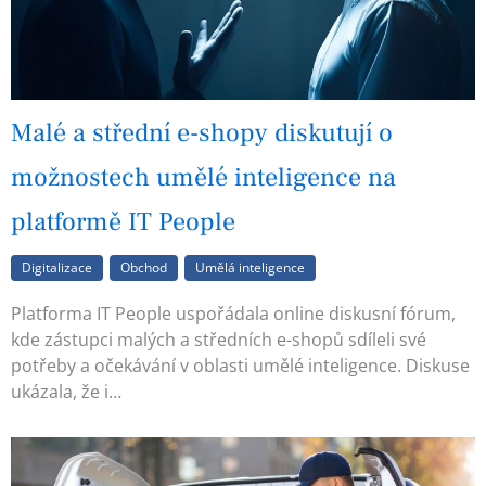
Malé a střední e-shopy diskutují o
možnostech umělé inteligence na
platformě IT People
Digitalizace
Obchod
Umělá inteligence
Platforma IT People uspořádala online diskusní fórum,
kde zástupci malých a středních e-shopů sdíleli své
potřeby a očekávání v oblasti umělé inteligence. Diskuse
ukázala, že i…