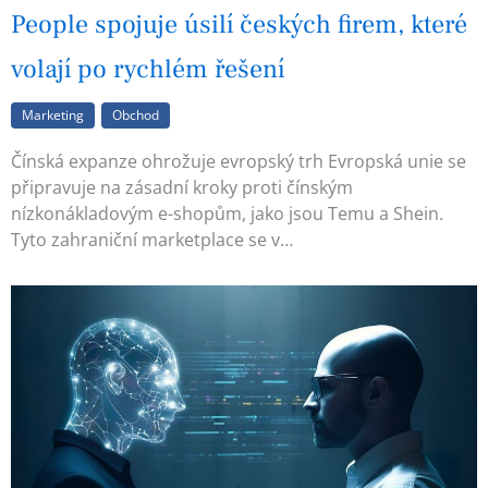
People spojuje úsilí českých firem, které
volají po rychlém řešení
Marketing
Obchod
Čínská expanze ohrožuje evropský trh Evropská unie se
připravuje na zásadní kroky proti čínským
nízkonákladovým e-shopům, jako jsou Temu a Shein.
Tyto zahraniční marketplace se v…