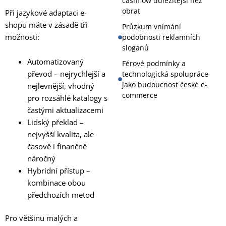
cashflow důležitější než
obrat
Při jazykové adaptaci e-
shopu máte v zásadě tři
Průzkum vnímání
možnosti:
podobnosti reklamních
sloganů
Automatizovaný
Férové podmínky a
převod – nejrychlejší a
technologická spolupráce
jako budoucnost české e-
nejlevnější, vhodný
commerce
pro rozsáhlé katalogy s
častými aktualizacemi
Lidský překlad –
nejvyšší kvalita, ale
časově i finančně
náročný
Hybridní přístup –
kombinace obou
předchozích metod
Pro většinu malých a