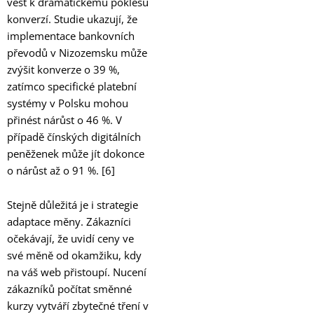
vést k dramatickému poklesu
konverzí. Studie ukazují, že
implementace bankovních
převodů v Nizozemsku může
zvýšit konverze o 39 %,
zatímco specifické platební
systémy v Polsku mohou
přinést nárůst o 46 %. V
případě čínských digitálních
peněženek může jít dokonce
o nárůst až o 91 %. [6]
Stejně důležitá je i strategie
adaptace měny. Zákazníci
očekávají, že uvidí ceny ve
své měně od okamžiku, kdy
na váš web přistoupí. Nucení
zákazníků počítat směnné
kurzy vytváří zbytečné tření v