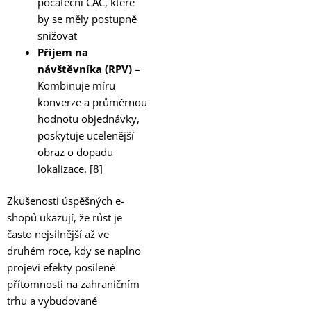
počáteční CAC, které
by se měly postupně
snižovat
Příjem na
návštěvníka (RPV)
–
Kombinuje míru
konverze a průměrnou
hodnotu objednávky,
poskytuje ucelenější
obraz o dopadu
lokalizace. [8]
Zkušenosti úspěšných e-
shopů ukazují, že růst je
často nejsilnější až ve
druhém roce, kdy se naplno
projeví efekty posílené
přítomnosti na zahraničním
trhu a vybudované