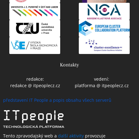
Kontakty
redakce:
vedení:
redakce @ itpeoplecz.cz
platforma @ itpeoplecz.cz
představení IT People a popis obsahu všech serverů
Tento zpravodajský web a
další aktivity
provozuje