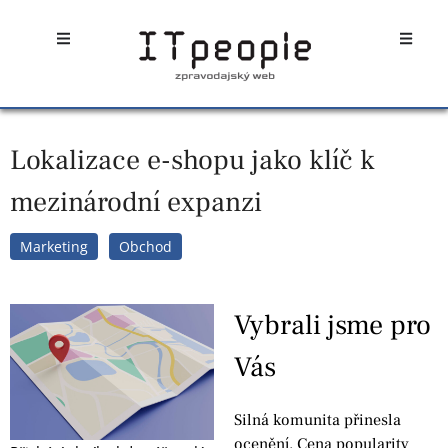
Přeskočit
Open
Open
na
obsah
Lokalizace e-shopu jako klíč k
mezinárodní expanzi
Marketing
Obchod
Vybrali jsme pro
Vás
Silná komunita přinesla
ocenění. Cena popularity