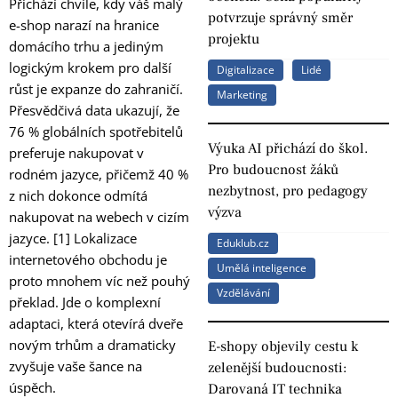
Přichází chvíle, kdy váš malý
potvrzuje správný směr
e-shop narazí na hranice
projektu
domácího trhu a jediným
logickým krokem pro další
Digitalizace
Lidé
růst je expanze do zahraničí.
Marketing
Přesvědčivá data ukazují, že
76 % globálních spotřebitelů
Výuka AI přichází do škol.
preferuje nakupovat v
Pro budoucnost žáků
rodném jazyce, přičemž 40 %
nezbytnost, pro pedagogy
z nich dokonce odmítá
výzva
nakupovat na webech v cizím
jazyce. [1] Lokalizace
Eduklub.cz
internetového obchodu je
Umělá inteligence
proto mnohem víc než pouhý
Vzdělávání
překlad. Jde o komplexní
adaptaci, která otevírá dveře
novým trhům a dramaticky
E-shopy objevily cestu k
zvyšuje vaše šance na
zelenější budoucnosti:
úspěch.
Darovaná IT technika