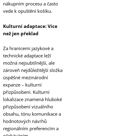
nákupním procesu a často
vede k opuštění košíku.
Kulturní adaptace: Více
než jen překlad
Za hranicemi jazykové a
technické adaptace leží
možná nejsubtilnější, ale
zároveň nejdůležitější složka
úspěšné mezinárodní
expanze – kulturní
přizpůsobení. Kulturní
lokalizace znamená hluboké
přizpůsobení vizuálního
obsahu, tónu komunikace a
hodnotových návrhů
regionálním preferencím a
očekáváním.