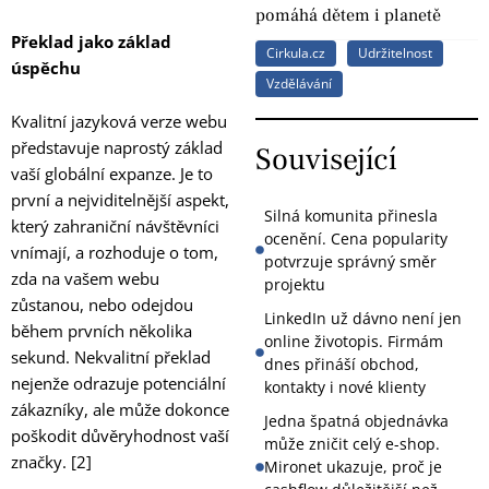
pomáhá dětem i planetě
Překlad jako základ
Cirkula.cz
Udržitelnost
úspěchu
Vzdělávání
Kvalitní jazyková verze webu
představuje naprostý základ
Související
vaší globální expanze. Je to
první a nejviditelnější aspekt,
Silná komunita přinesla
který zahraniční návštěvníci
ocenění. Cena popularity
vnímají, a rozhoduje o tom,
potvrzuje správný směr
zda na vašem webu
projektu
zůstanou, nebo odejdou
LinkedIn už dávno není jen
během prvních několika
online životopis. Firmám
sekund. Nekvalitní překlad
dnes přináší obchod,
nejenže odrazuje potenciální
kontakty i nové klienty
zákazníky, ale může dokonce
Jedna špatná objednávka
poškodit důvěryhodnost vaší
může zničit celý e-shop.
značky. [2]
Mironet ukazuje, proč je