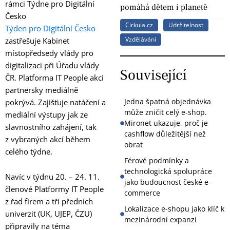
rámci Týdne pro Digitální
pomáhá dětem i planetě
Česko
Cirkula.cz
Udržitelnost
Týden pro Digitální Česko
Vzdělávání
zastřešuje Kabinet
místopředsedy vlády pro
digitalizaci při Úřadu vlády
Související
ČR. Platforma IT People akci
partnersky mediálně
Jedna špatná objednávka
pokrývá. Zajišťuje natáčení a
může zničit celý e-shop.
mediální výstupy jak ze
Mironet ukazuje, proč je
slavnostního zahájení, tak
cashflow důležitější než
z vybraných akcí během
obrat
celého týdne.
Férové podmínky a
technologická spolupráce
Navíc v týdnu 20. – 24. 11.
jako budoucnost české e-
členové Platformy IT People
commerce
z řad firem a tří předních
Lokalizace e-shopu jako klíč k
univerzit (UK, UJEP, ČZU)
mezinárodní expanzi
připravily na téma