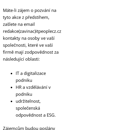
Máte-li zájem o pozvání na
tyto akce z předstihem,
zašlete na email
redakce(zavinac)itpeoplecz.cz
kontakty na osoby ve vaší
společnosti, které ve vaší
firmě mají zodpovědnost za
následující oblasti:
IT a digitalizace
podniku
HR a vzdělávání v
podniku
udržitelnost,
společenská
odpovědnost a ESG.
Zájemcům budou poslány