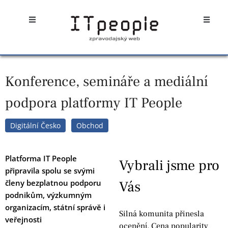
Přeskočit
Open
Open
na
obsah
Konference, semináře a mediální
podpora platformy IT People
Digitální Česko
Obchod
Platforma IT People
Vybrali jsme pro
připravila spolu se svými
členy bezplatnou podporu
Vás
podnikům, výzkumným
organizacím, státní správě i
Silná komunita přinesla
veřejnosti
ocenění. Cena popularity