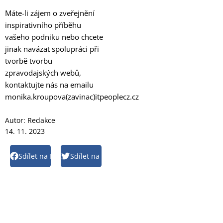
Máte-li zájem o zveřejnění
inspirativního příběhu
vašeho podniku nebo chcete
jinak navázat spolupráci při
tvorbě tvorbu
zpravodajských webů,
kontaktujte nás na emailu
monika.kroupova(zavinac)itpeoplecz.cz
Autor:
Redakce
14. 11. 2023
Sdílet na Facebook
Sdílet na Twitter