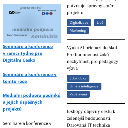
potvrzuje správný směr
projektu
Digitalizace
Lidé
Marketing
Semináře a konference
Výuka AI přichází do škol.
v rámci Týdne pro
Pro budoucnost žáků
Digitální Česko
nezbytnost, pro pedagogy
výzva
Semináře a konference v
Eduklub.cz
tomto roce
Umělá inteligence
Vzdělávání
Mediální podpora podniků
a jejich úspěšných
projektů
E-shopy objevily cestu k
zelenější budoucnosti:
Semináře a konference v
Darovaná IT technika