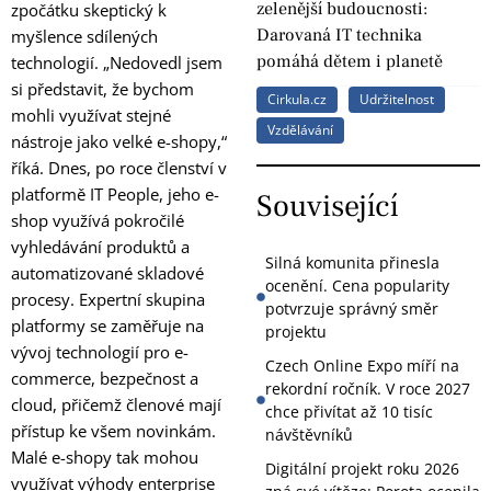
zelenější budoucnosti:
zpočátku skeptický k
Darovaná IT technika
myšlence sdílených
pomáhá dětem i planetě
technologií. „Nedovedl jsem
si představit, že bychom
Cirkula.cz
Udržitelnost
mohli využívat stejné
Vzdělávání
nástroje jako velké e-shopy,“
říká. Dnes, po roce členství v
platformě IT People, jeho e-
Související
shop využívá pokročilé
vyhledávání produktů a
Silná komunita přinesla
automatizované skladové
ocenění. Cena popularity
procesy. Expertní skupina
potvrzuje správný směr
platformy se zaměřuje na
projektu
vývoj technologií pro e-
Czech Online Expo míří na
commerce, bezpečnost a
rekordní ročník. V roce 2027
cloud, přičemž členové mají
chce přivítat až 10 tisíc
přístup ke všem novinkám.
návštěvníků
Malé e-shopy tak mohou
Digitální projekt roku 2026
využívat výhody enterprise