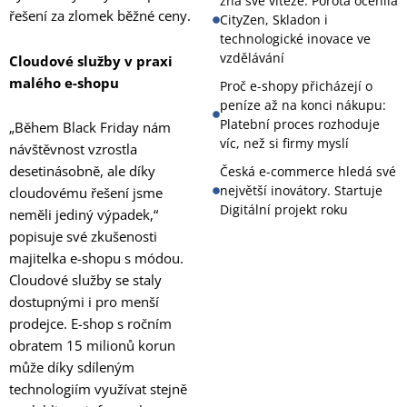
zná své vítěze: Porota ocenila
řešení za zlomek běžné ceny.
CityZen, Skladon i
technologické inovace ve
vzdělávání
Cloudové služby v praxi
malého e-shopu
Proč e-shopy přicházejí o
peníze až na konci nákupu:
Platební proces rozhoduje
„Během Black Friday nám
víc, než si firmy myslí
návštěvnost vzrostla
desetinásobně, ale díky
Česká e-commerce hledá své
největší inovátory. Startuje
cloudovému řešení jsme
Digitální projekt roku
neměli jediný výpadek,“
popisuje své zkušenosti
majitelka e-shopu s módou.
Cloudové služby se staly
dostupnými i pro menší
prodejce. E-shop s ročním
obratem 15 milionů korun
může díky sdíleným
technologiím využívat stejně