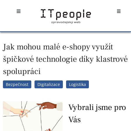
Přeskočit
Open
Open
na
obsah
Jak mohou malé e-shopy využít
špičkové technologie díky klastrové
spolupráci
Bezpečnost
Digitalizace
Logistika
Vybrali jsme pro
Vás