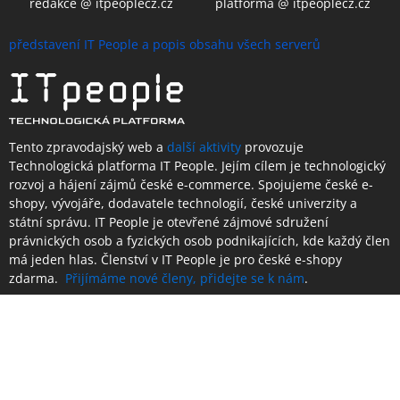
redakce @ itpeoplecz.cz
platforma @ itpeoplecz.cz
představení IT People a popis obsahu všech serverů
Tento zpravodajský web a
další aktivity
provozuje
Technologická platforma IT People.
Jejím cílem je technologický
rozvoj a hájení zájmů české e-commerce. Spojujeme české e-
shopy, vývojáře, dodavatele technologií, české univerzity a
státní správu. IT People je otevřené
zájmové sdružení
právnických osob a fyzických osob podnikajících,
kde každý člen
má jeden hlas.
Členství
v IT People je
pro české e-shopy
zdarma.
Přijímáme nové členy, přidejte se k nám
.
Sledujte náš obsah na sociálních sítích:
Facebook
Youtube
Instagram