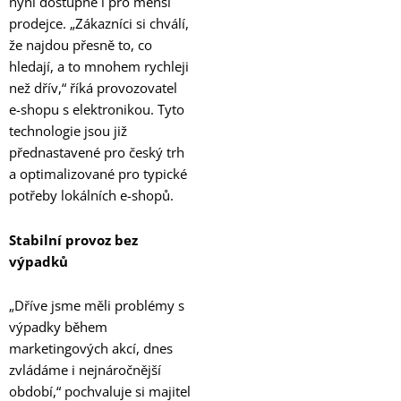
nyní dostupné i pro menší
prodejce. „Zákazníci si chválí,
že najdou přesně to, co
hledají, a to mnohem rychleji
než dřív,“ říká provozovatel
e-shopu s elektronikou. Tyto
technologie jsou již
přednastavené pro český trh
a optimalizované pro typické
potřeby lokálních e-shopů.
Stabilní provoz bez
výpadků
„Dříve jsme měli problémy s
výpadky během
marketingových akcí, dnes
zvládáme i nejnáročnější
období,“ pochvaluje si majitel