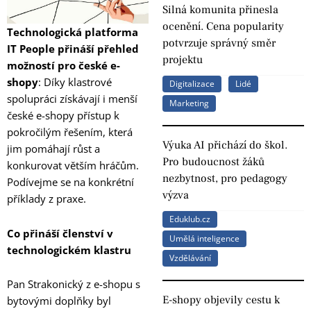
Silná komunita přinesla
ocenění. Cena popularity
Technologická platforma
potvrzuje správný směr
IT People přináší přehled
projektu
možností pro české e-
shopy
: Díky klastrové
Digitalizace
Lidé
spolupráci získávají i menší
Marketing
české e-shopy přístup k
pokročilým řešením, která
Výuka AI přichází do škol.
jim pomáhají růst a
Pro budoucnost žáků
konkurovat větším hráčům.
nezbytnost, pro pedagogy
Podívejme se na konkrétní
výzva
příklady z praxe.
Eduklub.cz
Co přináší členství v
Umělá inteligence
technologickém klastru
Vzdělávání
Pan Strakonický z e-shopu s
E-shopy objevily cestu k
bytovými doplňky byl