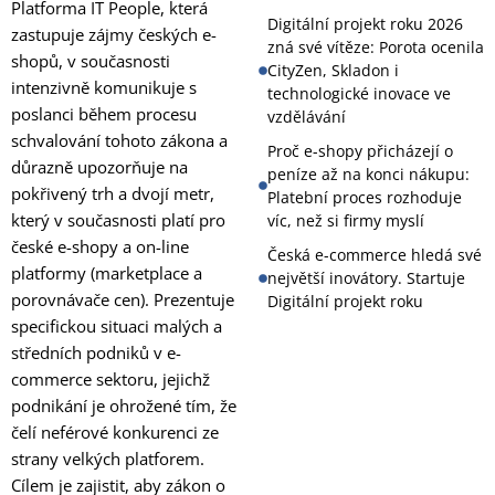
Platforma IT People, která
Digitální projekt roku 2026
zastupuje zájmy českých e-
zná své vítěze: Porota ocenila
shopů, v současnosti
CityZen, Skladon i
intenzivně komunikuje s
technologické inovace ve
poslanci během procesu
vzdělávání
schvalování tohoto zákona a
Proč e-shopy přicházejí o
důrazně upozorňuje na
peníze až na konci nákupu:
pokřivený trh a dvojí metr,
Platební proces rozhoduje
který v současnosti platí pro
víc, než si firmy myslí
české e-shopy a on-line
Česká e-commerce hledá své
platformy (marketplace a
největší inovátory. Startuje
porovnávače cen). Prezentuje
Digitální projekt roku
specifickou situaci malých a
středních podniků v e-
commerce sektoru, jejichž
podnikání je ohrožené tím, že
čelí neférové konkurenci ze
strany velkých platforem.
Cílem je zajistit, aby zákon o