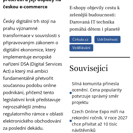
českou e-commerce
E-shopy objevily cestu k
zelenější budoucnosti:
Český digitální trh stojí na
Darovaná IT technika
prahu významné
pomáhá dětem i planetě
transformace v souvislosti s
Cirkula.cz
Udržitelnost
připravovaným zákonem o
Vzdělávání
digitální ekonomice, který
implementuje evropské
nařízení DSA (Digital Services
Související
Act) a který má ambici
fundamentálně přetvořit
Silná komunita přinesla
současnou podobu online
ocenění. Cena popularity
podnikání, přičemž tento
potvrzuje správný směr
legislativní krok představuje
projektu
nejrozsáhlejší změnu
Czech Online Expo míří na
regulatorního rámce v oblasti
rekordní ročník. V roce 2027
elektronického obchodování
chce přivítat až 10 tisíc
za poslední dekádu.
návštěvníků