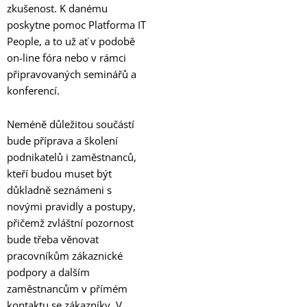
zkušenost. K danému
poskytne pomoc Platforma IT
People, a to už ať v podobě
on-line fóra nebo v rámci
připravovaných seminářů a
konferencí.
Neméně důležitou součástí
bude příprava a školení
podnikatelů i zaměstnanců,
kteří budou muset být
důkladně seznámeni s
novými pravidly a postupy,
přičemž zvláštní pozornost
bude třeba věnovat
pracovníkům zákaznické
podpory a dalším
zaměstnancům v přímém
kontaktu se zákazníky. V