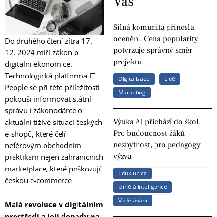
Vás
Silná komunita přinesla
ocenění. Cena popularity
Do druhého čtení zítra 17.
potvrzuje správný směr
12. 2024 míří zákon o
projektu
digitální ekonomice.
Technologická platforma IT
Digitalizace
Lidé
People se při této příležitosti
Marketing
pokouší informovat státní
správu i zákonodárce o
Výuka AI přichází do škol.
aktuální tíživé situaci českých
Pro budoucnost žáků
e-shopů, které čelí
nezbytnost, pro pedagogy
neférovým obchodním
výzva
praktikám nejen zahraničních
marketplace, které poškozují
Eduklub.cz
českou e-commerce
Umělá inteligence
Vzdělávání
Malá revoluce v digitálním
prostředí a její dopady na