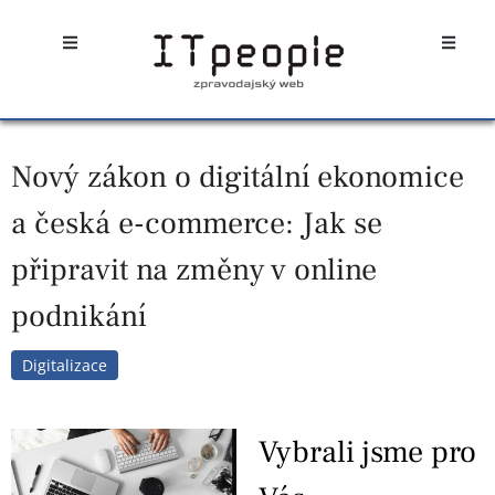
Přeskočit
Open
Open
na
obsah
Nový zákon o digitální ekonomice
a česká e-commerce: Jak se
připravit na změny v online
podnikání
Digitalizace
Vybrali jsme pro