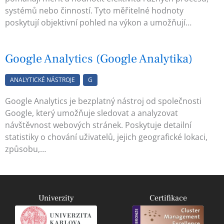
systémů nebo činností. Tyto měřitelné hodnoty
poskytují objektivní pohled na výkon a umožňují…
Google Analytics (Google Analytika)
ANALYTICKÉ NÁSTROJE
G
Google Analytics je bezplatný nástroj od společnosti
Google, který umožňuje sledovat a analyzovat
návštěvnost webových stránek. Poskytuje detailní
statistiky o chování uživatelů, jejich geografické lokaci,
způsobu,…
Univerzity
Certifikace