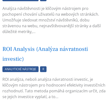
Analýza návštěvnosti je klíčovým nástrojem pro
pochopení chování uživatelů na webových stránkách.
Umožňuje sledovat množství návštěvníků, dobu
strávenou na webu, nejnavštěvovanější stránky a další
důležité metriky,…
ROI Analysis (Analýza návratnosti
investic)
ANALYTICKÉ NÁSTROJE
R
ROI analýza, neboli analýza návratnosti investic, je
klíčovým nástrojem pro hodnocení efektivity investičních
rozhodnutí. Tato metoda pomáhá organizacím určit, zda
se jejich investice vyplatí, a to…