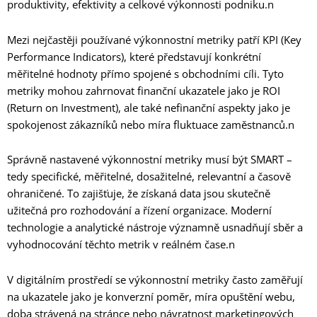
produktivity, efektivity a celkové výkonnosti podniku.n
Mezi nejčastěji používané výkonnostní metriky patří KPI (Key
Performance Indicators), které představují konkrétní
měřitelné hodnoty přímo spojené s obchodními cíli. Tyto
metriky mohou zahrnovat finanční ukazatele jako je ROI
(Return on Investment), ale také nefinanční aspekty jako je
spokojenost zákazníků nebo míra fluktuace zaměstnanců.n
Správně nastavené výkonnostní metriky musí být SMART –
tedy specifické, měřitelné, dosažitelné, relevantní a časově
ohraničené. To zajišťuje, že získaná data jsou skutečně
užitečná pro rozhodování a řízení organizace. Moderní
technologie a analytické nástroje významně usnadňují sběr a
vyhodnocování těchto metrik v reálném čase.n
V digitálním prostředí se výkonnostní metriky často zaměřují
na ukazatele jako je konverzní poměr, míra opuštění webu,
doba strávená na stránce nebo návratnost marketingových