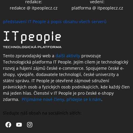
redakce:
vedení:
redakce @ itpeoplecz.cz
platforma @ itpeoplecz.cz
představení IT People a popis obsahu všech serverů
Tento zpravodajský web a
další aktivity
provozuje
Technologická platforma IT People.
Jejím cílem je technologický
rozvoj a hájení zájmů české e-commerce. Spojujeme české e-
shopy, vývojáře, dodavatele technologií, české univerzity a
státní správu. IT People je otevřené
zájmové sdružení
právnických osob a fyzických osob podnikajících,
kde každý člen
má jeden hlas.
Členství
v IT People je
pro české e-shopy
zdarma.
Přijímáme nové členy, přidejte se k nám
.
Sledujte náš obsah na sociálních sítích:
Facebook
Youtube
Instagram