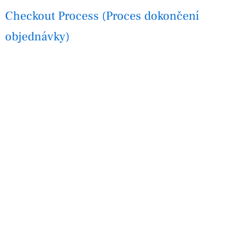
Checkout Process (Proces dokončení
objednávky)
C
E-COMMERCE ZÁKLADY
Proces dokončení objednávky je klíčovou součástí
každého e-shopu, kde zákazník finalizuje svůj nákup.
Během tohoto procesu zákazník prochází několika kroky,
včetně kontroly obsahu košíku, zadání dodací…
Content Marketing (Obsahový
marketing)
C
MARKETING A ANALYTIKA
Content Marketing, neboli obsahový marketing, je