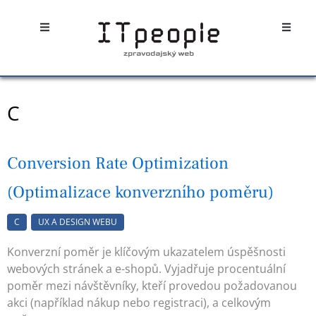
Přeskočit
Open
Open
na
obsah
C
Conversion Rate Optimization
(Optimalizace konverzního poměru)
C
UX A DESIGN WEBU
Konverzní poměr je klíčovým ukazatelem úspěšnosti
webových stránek a e-shopů. Vyjadřuje procentuální
poměr mezi návštěvníky, kteří provedou požadovanou
akci (například nákup nebo registraci), a celkovým