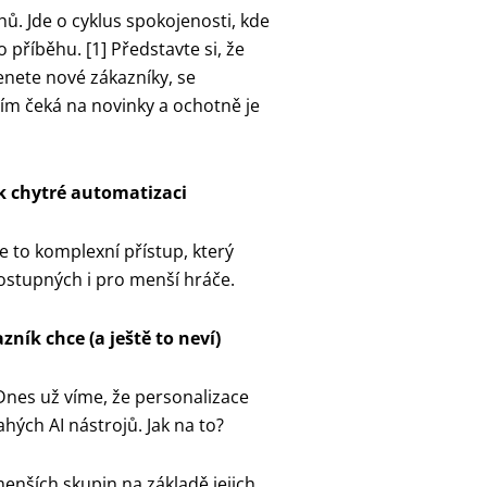
. Jde o cyklus spokojenosti, kde
 příběhu. [1] Představte si, že
enete nové zákazníky, se
ím čeká na novinky a ochotně je
k chytré automatizaci
 to komplexní přístup, který
ostupných i pro menší hráče.
zník chce (a ještě to neví)
nes už víme, že personalizace
hých AI nástrojů. Jak na to?
enších skupin na základě jejich