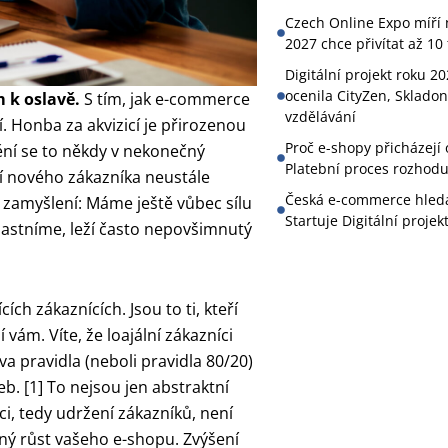
Czech Online Expo míří n
2027 chce přivítat až 10 
Digitální projekt roku 20
ocenila CityZen, Skladon
 k oslavě.
S tím, jak e-commerce
vzdělávání
í. Honba za akvizicí je přirozenou
Proč e-shopy přicházejí
ění se to někdy v nekonečný
Platební proces rozhoduj
ání nového zákazníka neustále
Česká e-commerce hledá 
k zamyšlení: Máme ještě vůbec sílu
Startuje Digitální projek
vlastníme, leží často nepovšimnutý
ích zákaznících. Jsou to ti, kteří
í vám. Víte, že loajální zákazníci
va pravidla (neboli pravidla 80/20)
eb. [1] To nejsou jen abstraktní
nci, tedy udržení zákazníků, není
lný růst vašeho e-shopu. Zvýšení