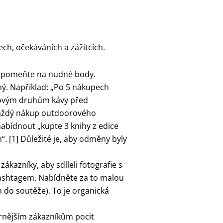
ch, očekáváních a zážitcích.
pomeňte na nudné body.
ý. Například: „Po 5 nákupech
k novým druhům kávy před
 každý nákup outdoorového
nabídnout „kupte 3 knihy z edice
. [1] Důležité je, aby odměny byly
zákazníky, aby sdíleli fotografie s
hashtagem. Nabídněte za to malou
 do soutěže). To je organická
rnějším zákazníkům pocit