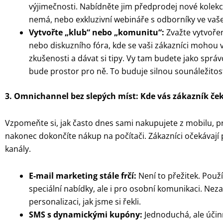
výjimečnosti. Nabídněte jim předprodej nové kolekce,
nemá, nebo exkluzivní webináře s odborníky ve va
Vytvořte „klub“ nebo „komunitu“:
Zvažte vytvořen
nebo diskuzního fóra, kde se vaši zákazníci mohou 
zkušenosti a dávat si tipy. Vy tam budete jako sprá
bude prostor pro ně. To buduje silnou sounáležitost.
3. Omnichannel bez slepých míst: Kde vás zákazník če
Vzpomeňte si, jak často dnes sami nakupujete z mobilu, p
nakonec dokončíte nákup na počítači. Zákazníci očekávají
kanály.
E-mail marketing stále frčí:
Není to přežitek. Použí
speciální nabídky, ale i pro osobní komunikaci. N
personalizaci, jak jsme si řekli.
SMS s dynamickými kupóny:
Jednoduchá, ale účinn