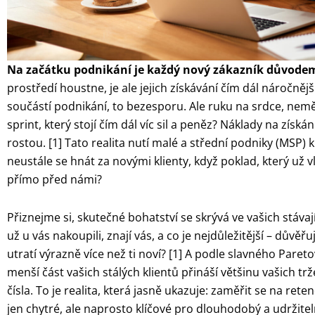
Na začátku podnikání je každý nový zákazník důvodem
prostředí houstne, je ale jejich získávání čím dál náročnějš
součástí podnikání, to bezesporu. Ale ruku na srdce, nem
sprint, který stojí čím dál víc sil a peněz? Náklady na získ
rostou. [1] Tato realita nutí malé a střední podniky (MSP) 
neustále se hnát za novými klienty, když poklad, který už 
přímo před námi?
Přiznejme si, skutečné bohatství se skrývá ve vašich stávajíc
už u vás nakoupili, znají vás, a co je nejdůležitější – důvěřuj
utratí výrazně více než ti noví? [1] A podle slavného Pareto
menší část vašich stálých klientů přináší většinu vašich trž
čísla. To je realita, která jasně ukazuje: zaměřit se na rete
jen chytré, ale naprosto klíčové pro dlouhodobý a udržite