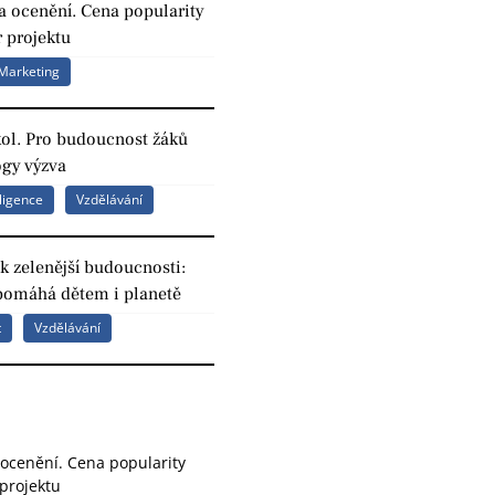
a ocenění. Cena popularity
 projektu
Marketing
kol. Pro budoucnost žáků
ogy výzva
ligence
Vzdělávání
k zelenější budoucnosti:
pomáhá dětem i planetě
t
Vzdělávání
 ocenění. Cena popularity
projektu