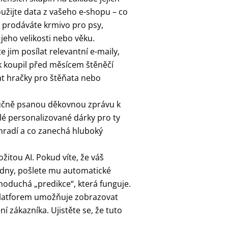
užijte data z vašeho e-shopu – co
ad prodáváte krmivo pro psy,
eho velikosti nebo věku.
jim posílat relevantní e-maily,
 koupil před měsícem štěněčí
t hračky pro štěňata nebo
 ručně psanou děkovnou zprávu k
é personalizované dárky pro ty
ahradí a co zanechá hluboký
žitou AI. Pokud víte, že váš
týdny, pošlete mu automatické
oduchá „predikce“, která funguje.
atforem umožňuje zobrazovat
 zákazníka. Ujistěte se, že tuto