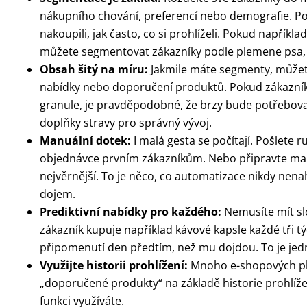
nákupního chování, preferencí nebo demografie. Po
nakoupili, jak často, co si prohlíželi. Pokud napříkl
můžete segmentovat zákazníky podle plemene psa, j
Obsah šitý na míru:
Jakmile máte segmenty, můžete 
nabídky nebo doporučení produktů. Pokud zákazník
granule, je pravděpodobné, že brzy bude potřebova
doplňky stravy pro správný vývoj.
Manuální dotek:
I malá gesta se počítají. Pošlete
objednávce prvním zákazníkům. Nebo připravte mal
nejvěrnější. To je něco, co automatizace nikdy nen
dojem.
Prediktivní nabídky pro každého:
Nemusíte mít slo
zákazník kupuje například kávové kapsle každé tři 
připomenutí den předtím, než mu dojdou. To je jedn
Využijte historii prohlížení:
Mnoho e-shopových pl
„doporučené produkty“ na základě historie prohlížení
funkci využíváte.