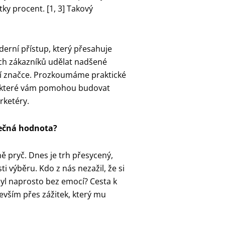
ky procent. [1, 3] Takový
erní přístup, který přesahuje
ých zákazníků udělat nadšené
ší značce. Prozkoumáme praktické
m, které vám pomohou budovat
rketéry.
utečná hodnota?
ě pryč. Dnes je trh přesycený,
výběru. Kdo z nás nezažil, že si
 byl naprosto bez emocí? Cesta k
evším přes zážitek, který mu