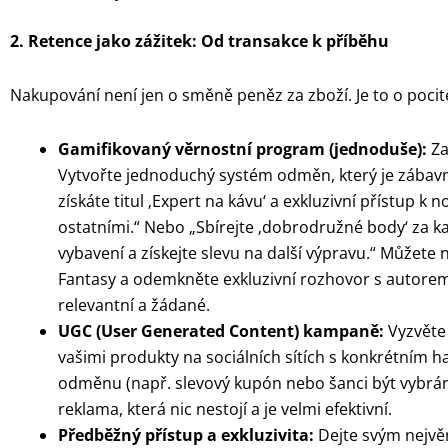
2. Retence jako zážitek: Od transakce k příběhu
Nakupování není jen o směně peněz za zboží. Je to o pocite
Gamifikovaný věrnostní program (jednoduše):
Za
Vytvořte jednoduchý systém odměn, který je zábavn
získáte titul ‚Expert na kávu‘ a exkluzivní přístup 
ostatními.“ Nebo „Sbírejte ‚dobrodružné body‘ za
vybavení a získejte slevu na další výpravu.“ Můžete 
Fantasy a odemkněte exkluzivní rozhovor s autorem“
relevantní a žádané.
UGC (User Generated Content) kampaně:
Vyzvěte 
vašimi produkty na sociálních sítích s konkrétním 
odměnu (např. slevový kupón nebo šanci být vybrán
reklama, která nic nestojí a je velmi efektivní.
Předběžný přístup a exkluzivita:
Dejte svým nejvě