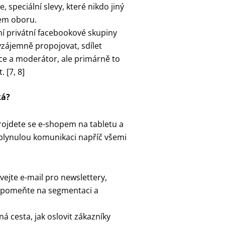
 speciální slevy, které nikdo jiný
šem oboru.
í privátní facebookové skupiny
vzájemně propojovat, sdílet
vce a moderátor, ale primárně to
 [7, 8]
ká?
rojdete se e-shopem na tabletu a
 plynulou komunikaci napříč všemi
vejte e-mail pro newslettery,
ezapomeňte na segmentaci a
á cesta, jak oslovit zákazníky