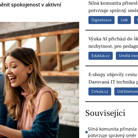
Silná komunita přinesl
ěnit spokojenost v aktivní
potvrzuje správný směr
Digitalizace
Lidé
Výuka AI přichází do š
nezbytnost, pro pedag
Eduklub.cz
Umělá inte
E-shopy objevily cestu 
Darovaná IT technika 
Cirkula.cz
Udržitelnos
Související
Silná komunita přinesla
potvrzuje správný směr 