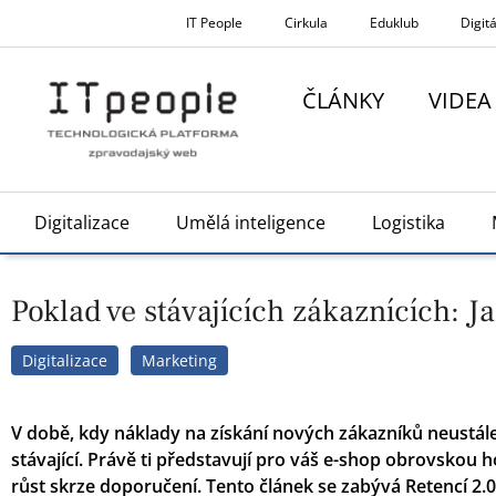
Přeskočit
IT People
Cirkula
Eduklub
Digitá
na
obsah
ČLÁNKY
VIDEA
Digitalizace
Umělá inteligence
Logistika
Poklad ve stávajících zákaznících: J
Digitalizace
Marketing
V době, kdy náklady na získání nových zákazníků neustále
stávající. Právě ti představují pro váš e-shop obrovskou 
růst skrze doporučení. Tento článek se zabývá Retencí 2