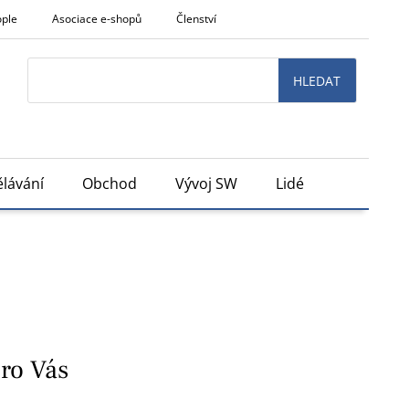
ople
Asociace e-shopů
Členství
Search
HLEDAT
lávání
Obchod
Vývoj SW
Lidé
pro Vás