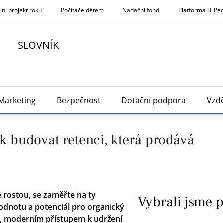
lní projekt roku
Počítače dětem
Nadační fond
Platforma IT Pe
SLOVNÍK
Marketing
Bezpečnost
Dotační podpora
Vzdě
ak budovat retenci, která prodává
 rostou, se zaměřte na ty
Vybrali jsme 
hodnotu a potenciál pro organický
.0, moderním přístupem k udržení