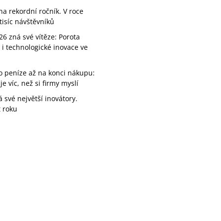
a rekordní ročník. V roce
tisíc návštěvníků
26 zná své vítěze: Porota
 i technologické inovace ve
 o peníze až na konci nákupu:
e víc, než si firmy myslí
své největší inovátory.
t roku