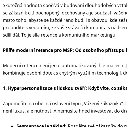
Skutečná hodnota spočívá v budování dlouhodobých vztahů
se zákazník cítí pochopený, oceňovaný a je součástí vašeho
místo toho, abyste se každé ráno budili s obavou, kde sež
probudíte s vědomím, že vaše stávající komunita s nadšen
sdílí dál. To je síla retence a komunitního marketingu.
Pilíře moderní retence pro MSP: Od osobního přístupu 
Moderní retence není jen o automatizovaných e-mailech. Je
kombinuje osobní dotek s chytrým využitím technologií, d
1. Hyperpersonalizace s lidskou tváří: Když víte, co záka
Zapomeňte na obecná oslovení typu „Vážený zákazníku“. D
není luxus, ale nutnost. A nemusíte hned investovat do dra
Segmentace je základ:
Rozdělte své zákazníky do m