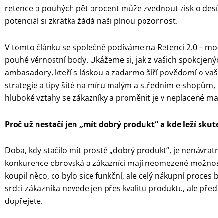
retence o pouhých pět procent může zvednout zisk o desít
potenciál si zkrátka žádá naši plnou pozornost.
V tomto článku se společně podíváme na Retenci 2.0 – mod
pouhé věrnostní body. Ukážeme si, jak z vašich spokojen
ambasadory, kteří s láskou a zadarmo šíří povědomí o va
strategie a tipy šité na míru malým a středním e-shopů
hluboké vztahy se zákazníky a proměnit je v neplacené ma
Proč už nestačí jen „mít dobrý produkt“ a kde leží sk
Doba, kdy stačilo mít prostě „dobrý produkt“, je nenávratn
konkurence obrovská a zákazníci mají neomezené možnosti 
koupil něco, co bylo sice funkční, ale celý nákupní proces
srdci zákazníka nevede jen přes kvalitu produktu, ale před
dopřejete.