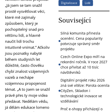
Digitalizace
Lidé
„Já jsem se tam snažil
prostě vysvětlovat věci,
které mě zajímaly
Související
způsobem, který je
pochopitelný snad pro
Silná komunita přinesla
většinu lidí, a hlavně
ocenění. Cena popularity
naučit lidí trochu
potvrzuje správný směr
intuitivně vnímat.” Ačkoliv
projektu
jsou poznatky nabyté
Czech Online Expo míří na
během studijních let
rekordní ročník. V roce 2027
důležité, často člověku
chce přivítat až 10 tisíc
chybí znalost vzájemných
návštěvníků
vazeb a nechápe
Digitální projekt roku 2026
vzájemnou propojenost
zná své vítěze: Porota ocenila
témat. „A to jsem se snažil
CityZen, Skladon i
právě přes ty moje videa
technologické inovace ve
předávat. Nedělám vědu,
vzdělávání
já dělám edukace lomeno
Proč e-shopy přicházejí o