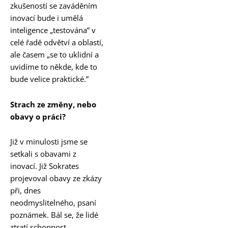
zkušeností se zaváděním
inovací bude i umělá
inteligence „testována” v
celé řadě odvětví a oblastí,
ale časem „se to uklidní a
uvidíme to někde, kde to
bude velice praktické.”
Strach ze změny, nebo
obavy o prá
ci?
Již v minulosti jsme se
setkali s obavami z
inovací. Již Sokrates
projevoval obavy ze zkázy
při, dnes
neodmyslitelného, psaní
poznámek. Bál se, že lidé
ztratí schopnost