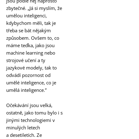
jsou podle něj naprosto
zbytečné. „Já si myslím, že
umělou inteligenci,
kdybychom měli, tak je
třeba se bát nějakým
způsobem. Ovšem to, co
máme teďka, jako jsou
machine learning nebo
strojové učení a ty
jazykové modely, tak to
odvádí pozornost od
umělé inteligence, co je
umělá inteligence.”
Očekávání jsou velká,
ostatně, jako tomu bylo i s
jinými technologiemi v
minulých letech
a desetiletích. Ze