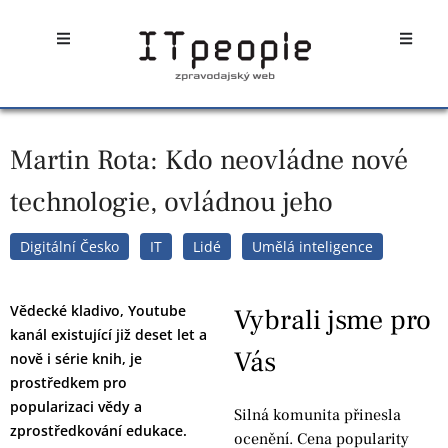
Přeskočit
Open
Open
na
obsah
Martin Rota: Kdo neovládne nové
technologie, ovládnou jeho
Digitální Česko
IT
Lidé
Umělá inteligence
Vědecké kladivo, Youtube
Vybrali jsme pro
kanál existující již deset let a
Vás
nově i série knih, je
prostředkem pro
popularizaci vědy a
Silná komunita přinesla
zprostředkování edukace.
ocenění. Cena popularity