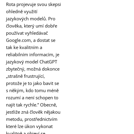
Rota projevuje svou skepsi
ohledně využití
jazykových modelů. Pro
člověka, který umí dobře
používat vyhledávač
Google.com, a dostat se
tak ke kvalitním a
reliabilním informacím, je
jazykový model ChatGPT
zbytečný, možná dokonce
„strašně frustrující,
protože je to jako bavit se
s někým, kdo tomu méně
rozumí a není schopen to
najít tak rychle.” Obecně,
jestliže zná člověk nějakou
metodu, prostřednictvím
které lze úkon vykonat
kvalitně a objeví se