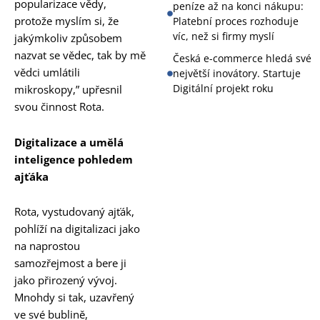
popularizace vědy,
peníze až na konci nákupu:
protože myslím si, že
Platební proces rozhoduje
víc, než si firmy myslí
jakýmkoliv způsobem
nazvat se vědec, tak by mě
Česká e-commerce hledá své
vědci umlátili
největší inovátory. Startuje
Digitální projekt roku
mikroskopy,” upřesnil
svou činnost Rota.
Digitalizace a umělá
inteligence pohledem
ajťáka
Rota, vystudovaný ajťák,
pohlíží na digitalizaci jako
na naprostou
samozřejmost a bere ji
jako přirozený vývoj.
Mnohdy si tak, uzavřený
ve své bublině,