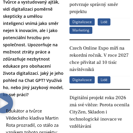
Tvůrce a vystudovaný ajťák,
potvrzuje správný směr
vidí digitalizaci poměrně
projektu
skepticky a umělou
Digitalizace
Lidé
inteligenci vnímá jako směr
nejen k inovacím, ale i jako
Marketing
potenciální hrozbu pro
společnost. Upozorňuje na
Czech Online Expo míří na
možnost ztráty práce a
rekordní ročník. V roce 2027
zdůrazňuje nezbytnost
chce přivítat až 10 tisíc
edukace pro obohacení
návštěvníků
života digitalizací. Jaký je jeho
Digitalizace
Lidé
pohled na Chat GPT? Využívá
ho, nebo jiný jazykový model,
ke své práci?
Digitální projekt roku 2026
zná své vítěze: Porota ocenila
Edukátor a tvůrce
CityZen, Skladon i
Vědeckého kladiva Martin
technologické inovace ve
Rota prozradil, co stálo za
vzdělávání
vznikem tohoto projektu: