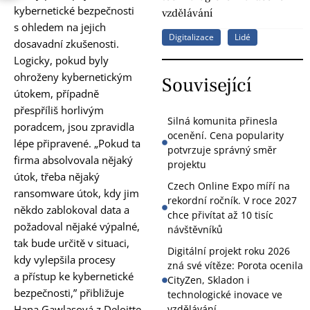
kybernetické bezpečnosti
vzdělávání
s ohledem na jejich
Digitalizace
Lidé
dosavadní zkušenosti.
Logicky, pokud byly
ohroženy kybernetickým
Související
útokem, případně
přespříliš horlivým
Silná komunita přinesla
poradcem, jsou zpravidla
ocenění. Cena popularity
lépe připravené. „Pokud ta
potvrzuje správný směr
firma absolvovala nějaký
projektu
útok, třeba nějaký
Czech Online Expo míří na
ransomware útok, kdy jim
rekordní ročník. V roce 2027
někdo zablokoval data a
chce přivítat až 10 tisíc
požadoval nějaké výpalné,
návštěvníků
tak bude určitě v situaci,
Digitální projekt roku 2026
kdy vylepšila procesy
zná své vítěze: Porota ocenila
a přístup ke kybernetické
CityZen, Skladon i
bezpečnosti,” přibližuje
technologické inovace ve
Hana Gawlasová z Deloitte
vzdělávání