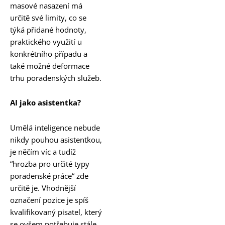
masové nasazení má
určitě své limity, co se
týká přidané hodnoty,
praktického využití u
konkrétního případu a
také možné deformace
trhu poradenských služeb.
AI jako asistentka?
Umělá inteligence nebude
nikdy pouhou asistentkou,
je něčím víc a tudíž
“hrozba pro určité typy
poradenské práce“ zde
určitě je. Vhodnější
označení pozice je spíš
kvalifikovaný pisatel, který
se ovšem potřebuje stále