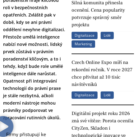
poradenství hraje klíčovou
Silná komunita přinesla
roli v bezpečnostních
ocenění. Cena popularity
opatřeních. Zvláště pak v
potvrzuje správný směr
době, kdy se ani právní
projektu
oddělení nevyhne digitalizaci.
Digitalizace
Lidé
Přestože umělá inteligence
nabízí nové možnosti, lidský
Marketing
prvek zůstává v právním
poradenství klíčovým, a to i
Czech Online Expo míří na
tehdy, když bude role umělé
rekordní ročník. V roce 2027
inteligence dále narůstat.
chce přivítat až 10 tisíc
Opatrnost při integrování
návštěvníků
technologií do právní praxe
Digitalizace
Lidé
je stále nezbytná, ačkoli
moderní nástroje mohou
právníky podporovat ve
Digitální projekt roku 2026
zpracování rutinních úkolů.
zná své vítěze: Porota ocenila
CityZen, Skladon i
Firmy přistupují ke
technologické inovace ve