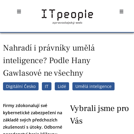
Přeskočit
Open
Open
na
obsah
Nahradí i právníky umělá
inteligence? Podle Hany
Gawlasové ne všechny
Digitální Česko
IT
Lidé
Umělá inteligence
Firmy zdokonalují své
Vybrali jsme pro
kybernetické zabezpečení na
Vás
základě svých předchozích
zkušeností s útoky. Odborné