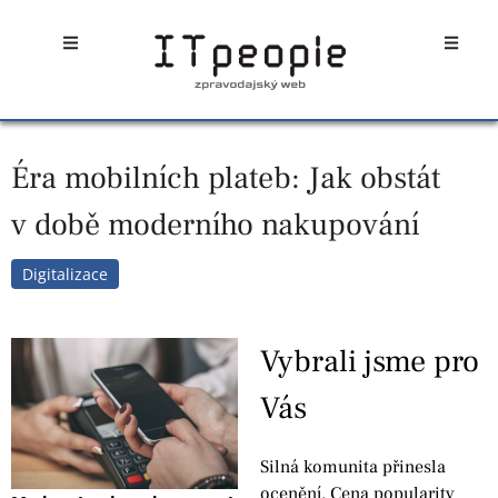
Přeskočit
Open
Open
na
obsah
Éra mobilních plateb: Jak obstát
v době moderního nakupování
Digitalizace
Vybrali jsme pro
Vás
Silná komunita přinesla
ocenění. Cena popularity