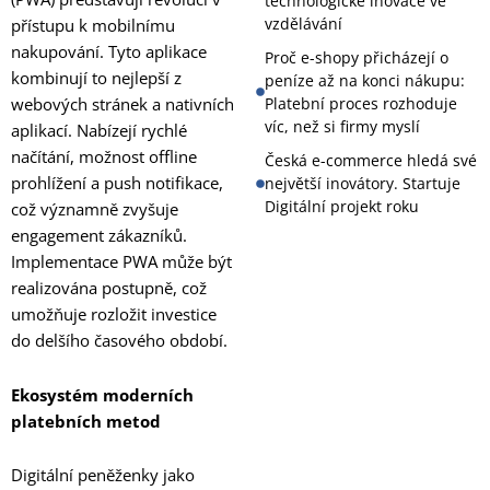
technologické inovace ve
vzdělávání
přístupu k mobilnímu
nakupování. Tyto aplikace
Proč e-shopy přicházejí o
kombinují to nejlepší z
peníze až na konci nákupu:
Platební proces rozhoduje
webových stránek a nativních
víc, než si firmy myslí
aplikací. Nabízejí rychlé
načítání, možnost offline
Česká e-commerce hledá své
prohlížení a push notifikace,
největší inovátory. Startuje
Digitální projekt roku
což významně zvyšuje
engagement zákazníků.
Implementace PWA může být
realizována postupně, což
umožňuje rozložit investice
do delšího časového období.
Ekosystém moderních
platebních metod
Digitální peněženky jako