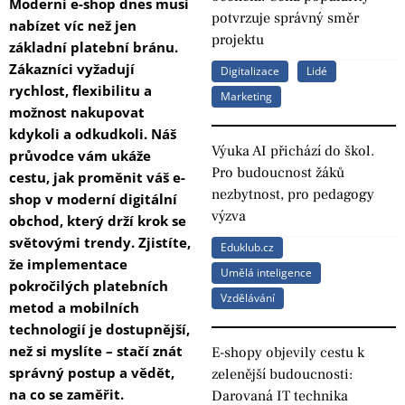
Moderní e-shop dnes musí
potvrzuje správný směr
nabízet víc než jen
projektu
základní platební bránu.
Zákazníci vyžadují
Digitalizace
Lidé
rychlost, flexibilitu a
Marketing
možnost nakupovat
kdykoli a odkudkoli. Náš
Výuka AI přichází do škol.
průvodce vám ukáže
Pro budoucnost žáků
cestu, jak proměnit váš e-
nezbytnost, pro pedagogy
shop v moderní digitální
výzva
obchod, který drží krok se
světovými trendy. Zjistíte,
Eduklub.cz
že implementace
Umělá inteligence
pokročilých platebních
Vzdělávání
metod a mobilních
technologií je dostupnější,
než si myslíte – stačí znát
E-shopy objevily cestu k
správný postup a vědět,
zelenější budoucnosti:
na co se zaměřit.
Darovaná IT technika