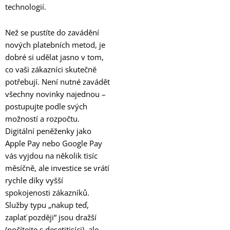
technologií.
Než se pustíte do zavádění
nových platebních metod, je
dobré si udělat jasno v tom,
co vaši zákazníci skutečně
potřebují. Není nutné zavádět
všechny novinky najednou –
postupujte podle svých
možností a rozpočtu.
Digitální peněženky jako
Apple Pay nebo Google Pay
vás vyjdou na několik tisíc
měsíčně, ale investice se vrátí
rychle díky vyšší
spokojenosti zákazníků.
Služby typu „nakup teď,
zaplať později“ jsou dražší
(počítejte s desetitisíci), ale