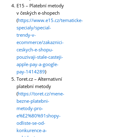
E15 – Platební metody
v českých e-shopech
(
https://www.e15.cz/tematicke-
specialy/special-
trendy-v-
ecommerce/zakaznici-
ceskych-e-shopu-
pouzivaji-stale-casteji-
apple-pay-a-google-
pay-1414289
)
Toret.cz – Alternativní
platební metody
(
https://toret.cz/mene-
bezne-platebni-
metody-pro-
e%E2%80%91shopy-
odliste-se-od-
konkurence-a-