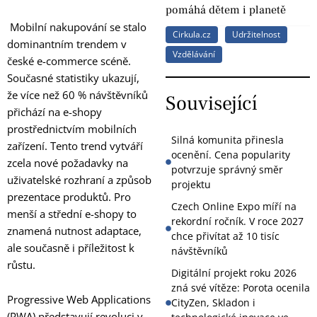
pomáhá dětem i planetě
Mobilní nakupování se stalo
Cirkula.cz
Udržitelnost
dominantním trendem v
Vzdělávání
české e-commerce scéně.
Současné statistiky ukazují,
že více než 60 % návštěvníků
Související
přichází na e-shopy
prostřednictvím mobilních
Silná komunita přinesla
zařízení. Tento trend vytváří
ocenění. Cena popularity
zcela nové požadavky na
potvrzuje správný směr
uživatelské rozhraní a způsob
projektu
prezentace produktů. Pro
Czech Online Expo míří na
menší a střední e-shopy to
rekordní ročník. V roce 2027
znamená nutnost adaptace,
chce přivítat až 10 tisíc
ale současně i příležitost k
návštěvníků
růstu.
Digitální projekt roku 2026
zná své vítěze: Porota ocenila
Progressive Web Applications
CityZen, Skladon i
(PWA) představují revoluci v