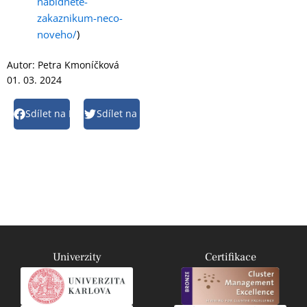
nabidnete-
zakaznikum-neco-
noveho/
)
Autor:
Petra Kmoníčková
01. 03. 2024
Sdílet na Facebook
Sdílet na Twitter
Univerzity
Certifikace