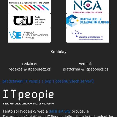
Kontakty
redakce:
vedení:
redakce @ itpeoplecz.cz
platforma @ itpeoplecz.cz
představení IT People a popis obsahu všech serverů
Tento zpravodajský web a
další aktivity
provozuje
Technologická platforma IT People.
Jejím cílem je technologický