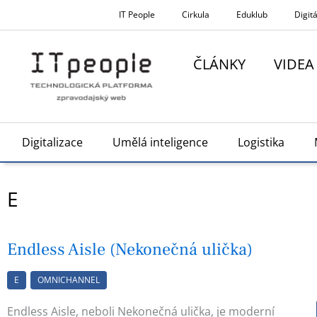
Přeskočit
IT People
Cirkula
Eduklub
Digitá
na
obsah
ČLÁNKY
VIDEA
Digitalizace
Umělá inteligence
Logistika
E
Endless Aisle (Nekonečná ulička)
E
OMNICHANNEL
Endless Aisle, neboli Nekonečná ulička, je moderní