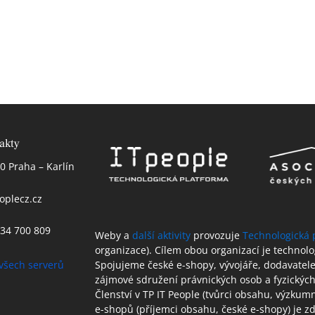
akty
0 Praha – Karlín
oplecz.cz
 234 700 809
Weby a
další aktivity
provozuje
Technologická 
organizace). Cílem obou organizací je technol
všech serverů
Spojujeme české e-shopy, vývojáře, dodavatele 
zájmové sdružení právnických osob a fyzických
Členství v TP IT People (tvůrci obsahu, výzkum
e-shopů (příjemci obsahu, české e-shopy) je 