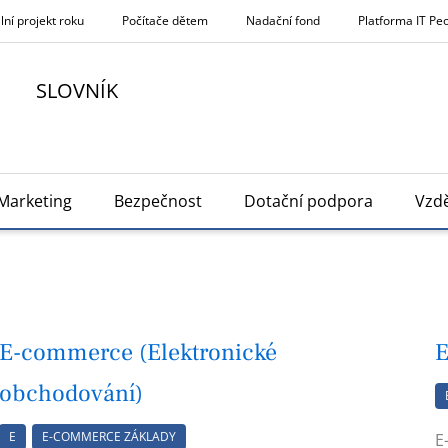
lní projekt roku
Počítače dětem
Nadační fond
Platforma IT Pe
SLOVNÍK
Marketing
Bezpečnost
Dotační podpora
Vzdě
E-commerce (Elektronické
E
obchodování)
E
E-COMMERCE ZÁKLADY
E