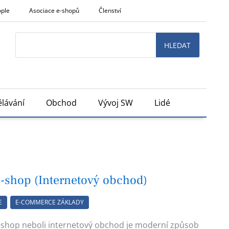
ople
Asociace e-shopů
Členství
Search
HLEDAT
lávání
Obchod
Vývoj SW
Lidé
-shop (Internetový obchod)
E
E-COMMERCE ZÁKLADY
-shop neboli internetový obchod je moderní způsob