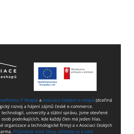
platforma IT People
a
Asociace českých e-shopů
(dceřiná
ogický rozvoj a hájení zájmů české e-commerce.
technologií, univerzity a státní správu. Jsme otevřené
 osob podnikajících, kde každý člen má jeden hlas.
né organizace a technologické firmy) a v Asociaci českých
zdarma.
Přijímáme nové členy, přidejte se k nám