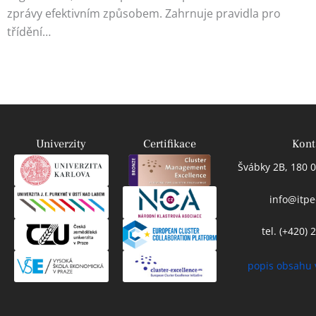
zprávy efektivním způsobem. Zahrnuje pravidla pro
třídění…
Univerzity
Certifikace
Kont
Švábky 2B, 180 0
info@itpe
tel. (+420)
popis obsahu 