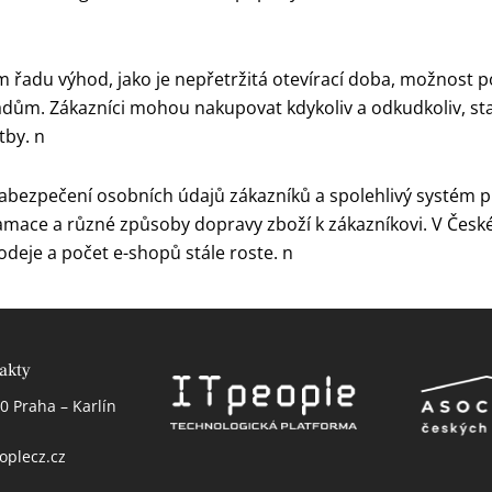
řadu výhod, jako je nepřetržitá otevírací doba, možnost 
adům. Zákazníci mohou nakupovat kdykoliv a odkudkoliv, st
tby. n
zabezpečení osobních údajů zákazníků a spolehlivý systém 
lamace a různé způsoby dopravy zboží k zákazníkovi. V České
je a počet e-shopů stále roste. n
akty
0 Praha – Karlín
oplecz.cz