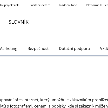
lní projekt roku
Počítače dětem
Nadační fond
Platforma IT Pe
SLOVNÍK
Marketing
Bezpečnost
Dotační podpora
Vzdě
pování přes internet, který umožňuje zákazníkům prohlížet
ktů s fotografiemi, cenami a popisky, kde si zákazník může