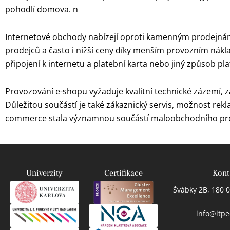
pohodlí domova. n
Internetové obchody nabízejí oproti kamenným prodejnám 
prodejců a často i nižší ceny díky menším provozním nákl
připojení k internetu a platební karta nebo jiný způsob pla
Provozování e-shopu vyžaduje kvalitní technické zázemí, 
Důležitou součástí je také zákaznický servis, možnost rek
commerce stala významnou součástí maloobchodního prode
Univerzity
Certifikace
Kont
Švábky 2B, 180 0
info@itpe