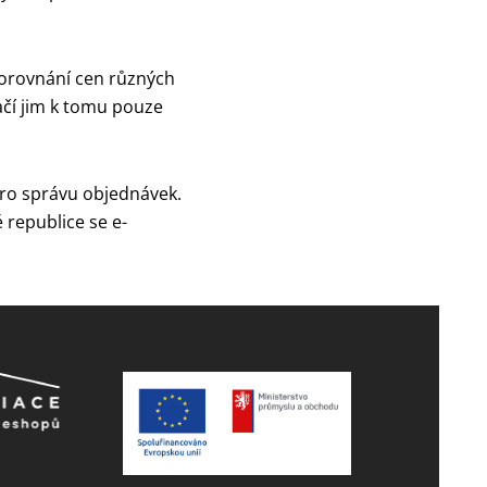
porovnání cen různých
ačí jim k tomu pouze
pro správu objednávek.
 republice se e-