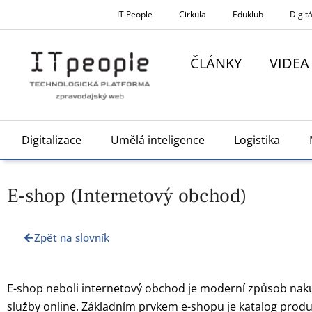
Přeskočit
IT People
Cirkula
Eduklub
Digitá
na
obsah
ČLÁNKY
VIDEA
Digitalizace
Umělá inteligence
Logistika
E-shop (Internetový obchod)
Zpět na slovník
E-shop neboli internetový obchod je moderní způsob naku
služby online. Základním prvkem e-shopu je katalog produ