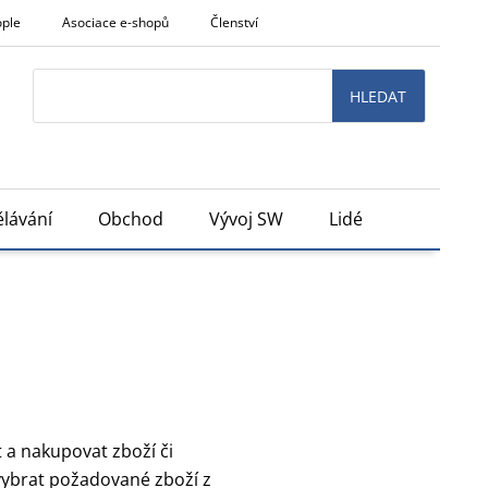
ople
Asociace e-shopů
Členství
Search
HLEDAT
lávání
Obchod
Vývoj SW
Lidé
 a nakupovat zboží či
 vybrat požadované zboží z