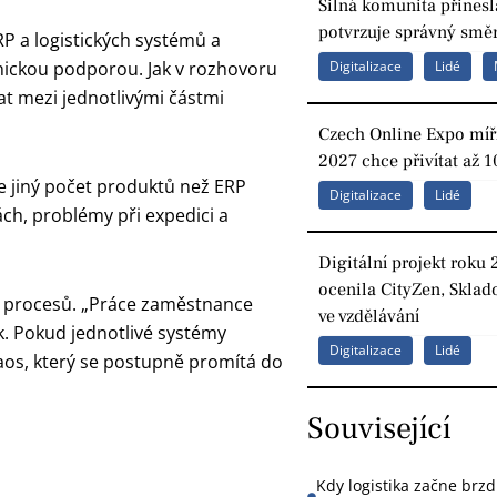
Silná komunita přinesl
potvrzuje správný směr
 a logistických systémů a
nickou podporou. Jak v rozhovoru
Digitalizace
Lidé
t mezi jednotlivými částmi
Czech Online Expo míří
2027 chce přivítat až 1
e jiný počet produktů než ERP
Digitalizace
Lidé
h, problémy při expedici a
Digitální projekt roku 
ocenila CityZen, Sklad
ku procesů. „Práce zaměstnance
ve vzdělávání
k. Pokud jednotlivé systémy
Digitalizace
Lidé
haos, který se postupně promítá do
Související
Kdy logistika začne brzd