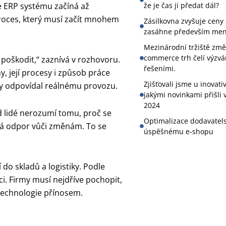
e ERP systému začíná až
že je čas ji předat dál?
roces, který musí začít mnohem
Zásilkovna zvyšuje ceny
zasáhne především menš
Mezinárodní tržiště změn
commerce trh čelí výzvám
poškodit,“ zaznívá v rozhovoru.
řešeními.
y, její procesy i způsob práce
Zjišťovali jsme u inovat
by odpovídal reálnému provozu.
jakými novinkami přišli 
2024
d lidé nerozumí tomu, proč se
Optimalizace dodavatels
iká odpor vůči změnám. To se
úspěšnému e-shopu
do skladů a logistiky. Podle
i. Firmy musí nejdříve pochopit,
á technologie přínosem.