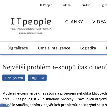
Přeskočit
IT People
Cirkula
Eduklub
Digitá
na
obsah
ČLÁNKY
VIDEA
Digitalizace
Umělá inteligence
Logistika
Největší problém e-shopů často není 
ERP systém
Logistika
Moderní e-commerce dnes stojí na propojení několika klíčovýc
přes ERP až po logistiku a skladové procesy. Právě jejich vzáje
Tomáše Součka jedním z největších problémů, se kterými se stř