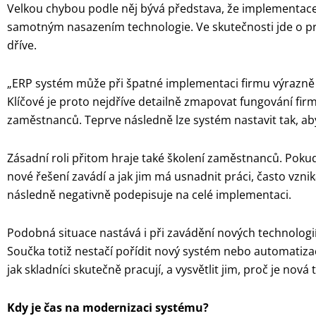
Velkou chybou podle něj bývá představa, že implementac
samotným nasazením technologie. Ve skutečnosti jde o p
dříve.
„ERP systém může při špatné implementaci firmu výrazně 
Klíčové je proto nejdříve detailně zmapovat fungování firm
zaměstnanců. Teprve následně lze systém nastavit tak, a
Zásadní roli přitom hraje také školení zaměstnanců. Poku
nové řešení zavádí a jak jim má usnadnit práci, často vzn
následně negativně podepisuje na celé implementaci.
Podobná situace nastává i při zavádění nových technologií 
Součka totiž nestačí pořídit nový systém nebo automatizac
jak skladníci skutečně pracují, a vysvětlit jim, proč je nov
Kdy je čas na modernizaci systému?