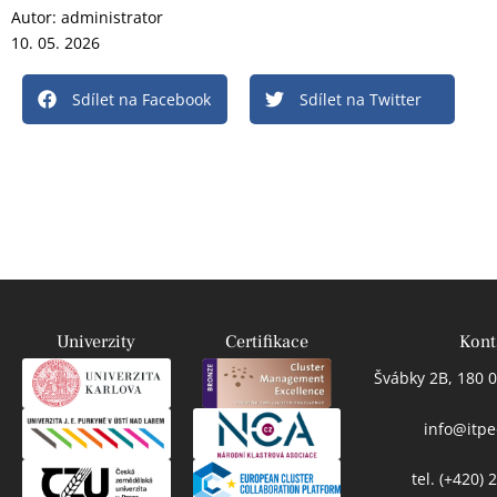
Autor:
administrator
10. 05. 2026
Sdílet na Facebook
Sdílet na Twitter
Univerzity
Certifikace
Kont
Švábky 2B, 180 0
info@itpe
tel. (+420)