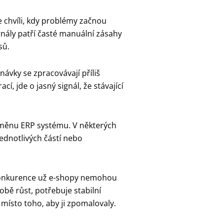
 chvíli, kdy problémy začnou
gnály patří časté manuální zásahy
sů.
vky se zpracovávají příliš
, jde o jasný signál, že stávající
měnu ERP systému. V některých
ednotlivých částí nebo
 konkurence už e-shopy nemohou
bě růst, potřebuje stabilní
 místo toho, aby ji zpomalovaly.