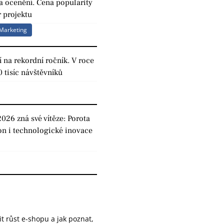
a ocenění. Cena popularity
 projektu
Marketing
 na rekordní ročník. V roce
0 tisíc návštěvníků
2026 zná své vítěze: Porota
on i technologické inovace
it růst e-shopu a jak poznat,