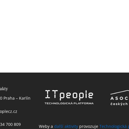
akty
0 Praha – Karlín
oplecz.cz
 234 700 809
Weby a
další aktivity
provozuje
Technologická 