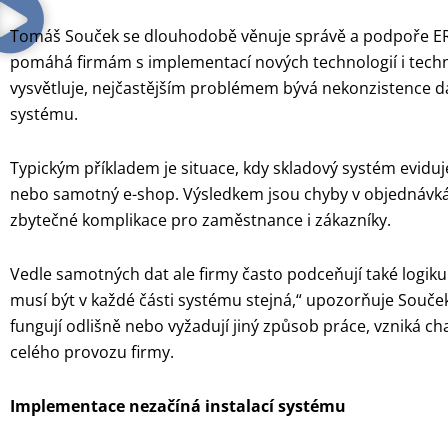
Tomáš Souček se dlouhodobě věnuje správě a podpoře ERP
pomáhá firmám s implementací nových technologií i tech
vysvětluje, nejčastějším problémem bývá nekonzistence da
systému.
Typickým příkladem je situace, kdy skladový systém eviduj
nebo samotný e-shop. Výsledkem jsou chyby v objednávkác
zbytečné komplikace pro zaměstnance i zákazníky.
Vedle samotných dat ale firmy často podceňují také logi
musí být v každé části systému stejná,“ upozorňuje Souče
fungují odlišně nebo vyžadují jiný způsob práce, vzniká c
celého provozu firmy.
Implementace nezačíná instalací systému