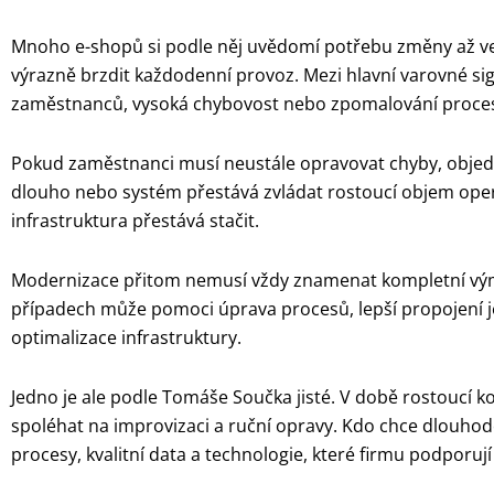
Mnoho e-shopů si podle něj uvědomí potřebu změny až ve
výrazně brzdit každodenní provoz. Mezi hlavní varovné si
zaměstnanců, vysoká chybovost nebo zpomalování proce
Pokud zaměstnanci musí neustále opravovat chyby, objedná
dlouho nebo systém přestává zvládat rostoucí objem operací
infrastruktura přestává stačit.
Modernizace přitom nemusí vždy znamenat kompletní vý
případech může pomoci úprava procesů, lepší propojení j
optimalizace infrastruktury.
Jedno je ale podle Tomáše Součka jisté. V době rostoucí
spoléhat na improvizaci a ruční opravy. Kdo chce dlouhodo
procesy, kvalitní data a technologie, které firmu podporují