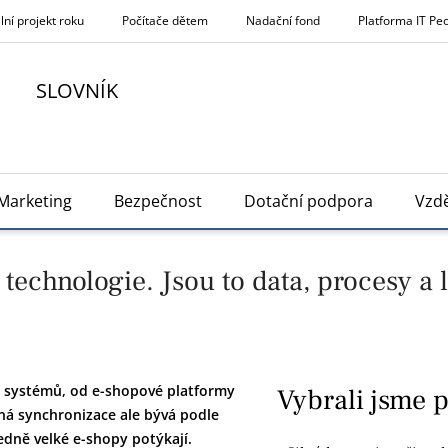
lní projekt roku
Počítače dětem
Nadační fond
Platforma IT Pe
SLOVNÍK
Marketing
Bezpečnost
Dotační podpora
Vzdě
technologie. Jsou to data, procesy a 
h systémů, od e-shopové platformy
Vybrali jsme 
mná synchronizace ale bývá podle
edně velké e-shopy potýkají.