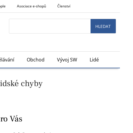
ople
Asociace e-shopů
Členství
Search
HLEDAT
lávání
Obchod
Vývoj SW
Lidé
lidské chyby
pro Vás