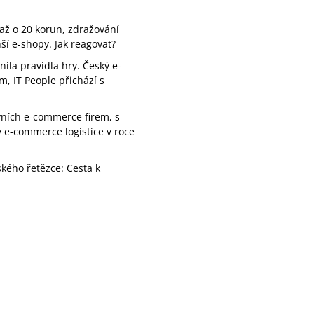
 až o 20 korun, zdražování
í e-shopy. Jak reagovat?
ila pravidla hry. Český e-
, IT People přichází s
ivních e-commerce firem, s
v e-commerce logistice v roce
kého řetězce: Cesta k