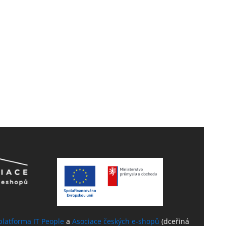
platforma IT People
a
Asociace českých e-shopů
(dceřiná