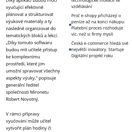
Díky aplikaci budou moci
technologické inovace ve
vzdělávání
vyučující efektivně
plánovat a strukturovat
Proč e-shopy přicházejí o
výukové materiály a ty
peníze až na konci nákupu:
Platební proces rozhoduje
následně organizovat do
víc, než si firmy myslí
tematických bloků a lekcí.
„Díky tomuto softwaru
Česká e-commerce hledá své
největší inovátory. Startuje
budou mít učitelé přístup
Digitální projekt roku
ke komplexnímu
prostředí, které jim
umožní spravovat všechny
aspekty výuky,“ popisuje
generální ředitel
společnosti Mironetu
Robert Novotný.
V rámci přípravy
vyučování může učitel
vytvořit plán hodiny či