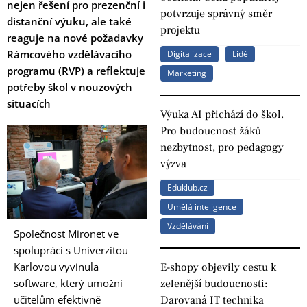
nejen řešení pro prezenční i
potvrzuje správný směr
distanční výuku, ale také
projektu
reaguje na nové požadavky
Rámcového vzdělávacího
Digitalizace
Lidé
programu (RVP) a reflektuje
Marketing
potřeby škol v nouzových
situacích
Výuka AI přichází do škol.
Pro budoucnost žáků
nezbytnost, pro pedagogy
výzva
Eduklub.cz
Umělá inteligence
Vzdělávání
Společnost Mironet ve
spolupráci s Univerzitou
Karlovou vyvinula
E-shopy objevily cestu k
software, který umožní
zelenější budoucnosti:
učitelům efektivně
Darovaná IT technika