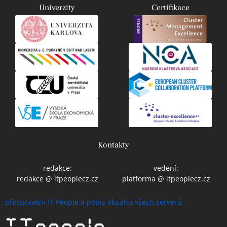
Univerzity
Certifikace
Kontakty
redakce:
vedení:
redakce @ itpeoplecz.cz
platforma @ itpeoplecz.cz
představení IT People a popis obsahu všech serverů