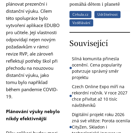
plánovat prezenční i
pomáhá dětem i planetě
distanční výuku. Cílem
Cirkula.cz
Udržitelnost
této spolupráce bylo
Vzdělávání
vytvoření aplikace EDUBO
pro učitele. Její vlastnosti
odpovídají nejen novým
Související
požadavkům v rámci
revize RVP, ale zároveň
Silná komunita přinesla
reflektují potřeby škol při
ocenění. Cena popularity
přechodu na nouzovou
potvrzuje správný směr
distanční výuku, jako
projektu
tomu bylo například
Czech Online Expo míří na
během pandemie COVID-
rekordní ročník. V roce 2027
19.
chce přivítat až 10 tisíc
návštěvníků
Plánování výuky nebylo
Digitální projekt roku 2026
nikdy efektivnější
zná své vítěze: Porota ocenila
CityZen, Skladon i