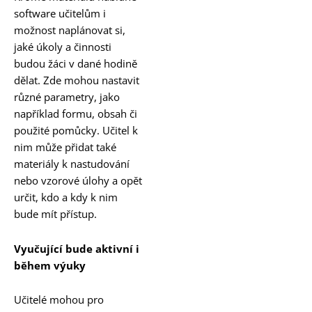
software učitelům i
možnost naplánovat si,
jaké úkoly a činnosti
budou žáci v dané hodině
dělat. Zde mohou nastavit
různé parametry, jako
například formu, obsah či
použité pomůcky. Učitel k
nim může přidat také
materiály k nastudování
nebo vzorové úlohy a opět
určit, kdo a kdy k nim
bude mít přístup.
Vyučující bude aktivní i
bě
hem v
ýuky
Učitelé mohou pro