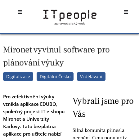
Přeskočit
Open
Open
na
obsah
Mironet vyvinul software pro
plánování výuky
Digitalizace
Digitální Česko
Vzdělávání
Pro zefektivnění výuky
Vybrali jsme pro
vznikla aplikace EDUBO,
společný projekt IT e-shopu
Vás
Mironet a Univerzity
Karlovy. Tato bezplatná
Silná komunita přinesla
aplikace pro učitele nabízí
ocenění. Cena popularity