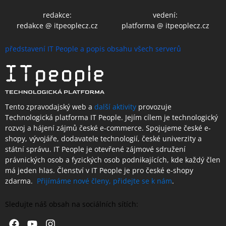
redakce:
vedení:
redakce @ itpeoplecz.cz
platforma @ itpeoplecz.cz
představení IT People a popis obsahu všech serverů
Tento zpravodajský web a
další aktivity
provozuje
Technologická platforma IT People.
Jejím cílem je technologický
rozvoj a hájení zájmů české e-commerce. Spojujeme české e-
shopy, vývojáře, dodavatele technologií, české univerzity a
státní správu. IT People je otevřené
zájmové sdružení
právnických osob a fyzických osob podnikajících,
kde každý člen
má jeden hlas.
Členství
v IT People je
pro české e-shopy
zdarma.
Přijímáme nové členy, přidejte se k nám
.
Sledujte náš obsah na sociálních sítích:
Facebook
Youtube
Instagram