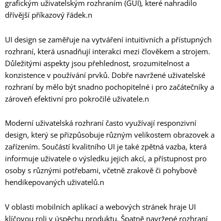
grafickým uživatelským rozhraním (GUI), které nahradilo
dřívější příkazový řádek.n
UI design se zaměřuje na vytváření intuitivních a přístupných
rozhraní, která usnadňují interakci mezi člověkem a strojem.
Důležitými aspekty jsou přehlednost, srozumitelnost a
konzistence v používání prvků. Dobře navržené uživatelské
rozhraní by mělo být snadno pochopitelné i pro začátečníky a
zároveň efektivní pro pokročilé uživatele.n
Moderní uživatelská rozhraní často využívají responzivní
design, který se přizpůsobuje různým velikostem obrazovek a
zařízením. Součástí kvalitního UI je také zpětná vazba, která
informuje uživatele o výsledku jejich akcí, a přístupnost pro
osoby s různými potřebami, včetně zrakově či pohybově
hendikepovaných uživatelů.n
V oblasti mobilních aplikací a webových stránek hraje UI
klíčovou roli v úspěchu produktu. Špatně navržené rozhraní