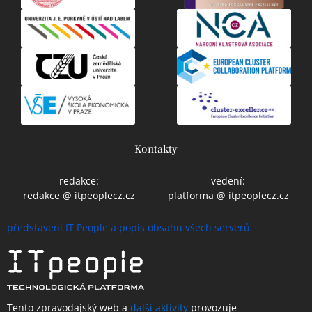
Kontakty
redakce:
vedení:
redakce @ itpeoplecz.cz
platforma @ itpeoplecz.cz
představení IT People a popis obsahu všech serverů
Tento zpravodajský web a
další aktivity
provozuje