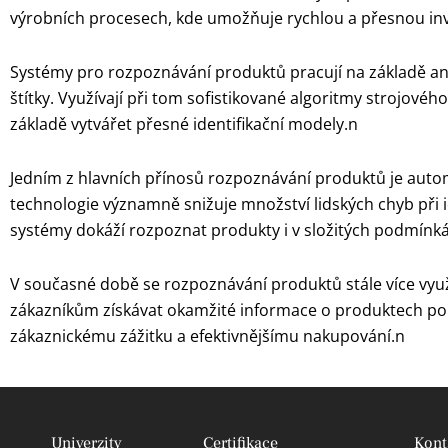
výrobních procesech, kde umožňuje rychlou a přesnou inv
Systémy pro rozpoznávání produktů pracují na základě analý
štítky. Využívají při tom sofistikované algoritmy strojové
základě vytvářet přesné identifikační modely.n
Jedním z hlavních přínosů rozpoznávání produktů je autom
technologie významně snižuje množství lidských chyb při id
systémy dokáží rozpoznat produkty i v složitých podmínká
V současné době se rozpoznávání produktů stále více využ
zákazníkům získávat okamžité informace o produktech pom
zákaznickému zážitku a efektivnějšímu nakupování.n
Univerzity
Certifikace
Kont