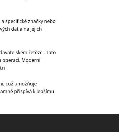
t a specifické značky nebo
vých dat a na jejich
davatelském řetězci. Tato
ch operací. Moderní
í.n
emi, což umožňuje
namně přispívá k lepšímu