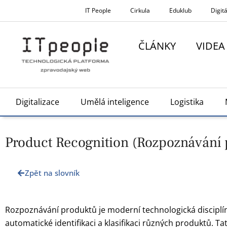
Přeskočit
IT People
Cirkula
Eduklub
Digitá
na
obsah
ČLÁNKY
VIDEA
Digitalizace
Umělá inteligence
Logistika
Product Recognition (Rozpoznávání 
Zpět na slovník
Rozpoznávání produktů je moderní technologická disciplína
automatické identifikaci a klasifikaci různých produktů. 