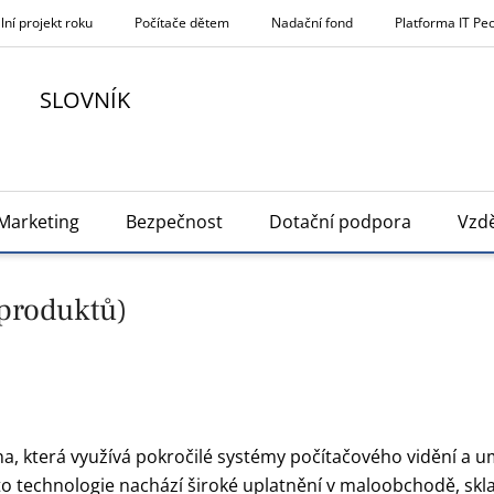
lní projekt roku
Počítače dětem
Nadační fond
Platforma IT Pe
SLOVNÍK
Marketing
Bezpečnost
Dotační podpora
Vzdě
produktů)
, která využívá pokročilé systémy počítačového vidění a um
Tato technologie nachází široké uplatnění v maloobchodě, s