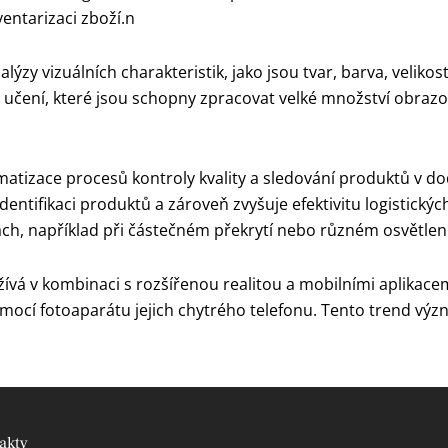
entarizaci zboží.n
zy vizuálních charakteristik, jako jsou tvar, barva, velikos
ho učení, které jsou schopny zpracovat velké množství obrazo
atizace procesů kontroly kvality a sledování produktů v do
entifikaci produktů a zároveň zvyšuje efektivitu logistický
ch, například při částečném překrytí nebo různém osvětlen
ívá v kombinaci s rozšířenou realitou a mobilními aplikac
ocí fotoaparátu jejich chytrého telefonu. Tento trend výz
akty