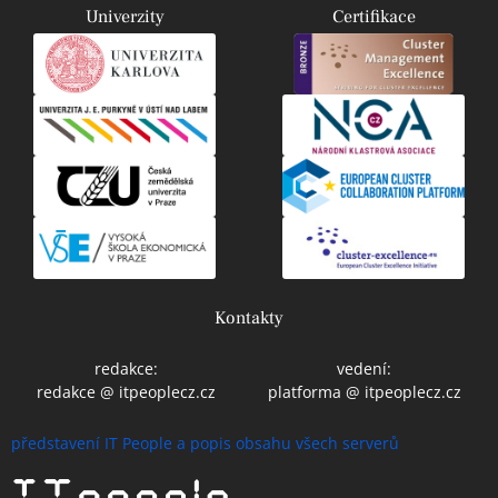
Univerzity
Certifikace
Kontakty
redakce:
vedení:
redakce @ itpeoplecz.cz
platforma @ itpeoplecz.cz
představení IT People a popis obsahu všech serverů