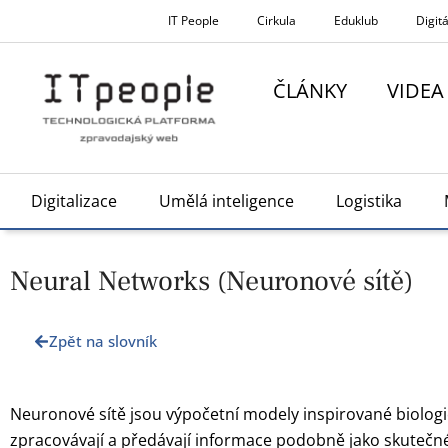
Přeskočit
IT People
Cirkula
Eduklub
Digitá
na
obsah
ČLÁNKY
VIDEA
Digitalizace
Umělá inteligence
Logistika
Neural Networks (Neuronové sítě)
Zpět na slovník
Neuronové sítě jsou výpočetní modely inspirované biologi
zpracovávají a předávají informace podobně jako skutečné