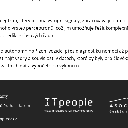
tron, který přijímá vstupní signály, zpracovává je pomocí 
noho vrstev perceptronů, což jim umožňuje řešit komplexní
 predikce časových řad.n
í, od autonomního řízení vozidel přes diagnostiku nemocí až
najít vzory a souvislosti v datech, které by byly pro člověk
valitních dat a výpočetního výkonu.n
akty
0 Praha – Karlín
oplecz.cz