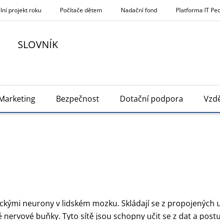
lní projekt roku
Počítače dětem
Nadační fond
Platforma IT Pe
SLOVNÍK
Marketing
Bezpečnost
Dotační podpora
Vzdě
ckými neurony v lidském mozku. Skládají se z propojených u
 nervové buňky. Tyto sítě jsou schopny učit se z dat a pos