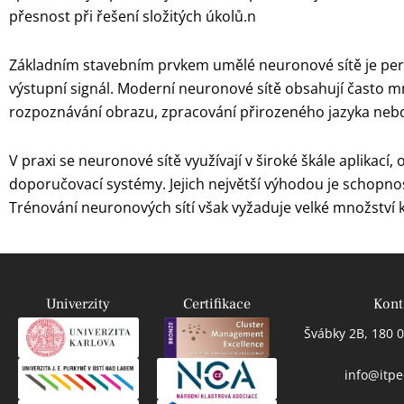
přesnost při řešení složitých úkolů.n
Základním stavebním prvkem umělé neuronové sítě je percep
výstupní signál. Moderní neuronové sítě obsahují často m
rozpoznávání obrazu, zpracování přirozeného jazyka nebo
V praxi se neuronové sítě využívají v široké škále aplikac
doporučovací systémy. Jejich největší výhodou je schopnost 
Trénování neuronových sítí však vyžaduje velké množství k
Univerzity
Certifikace
Kont
Švábky 2B, 180 0
info@itpe