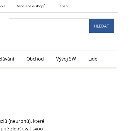
ople
Asociace e-shopů
Členství
Search
HLEDAT
lávání
Obchod
Vývoj SW
Lidé
zlů (neuronů), které
tupně zlepšovat svou