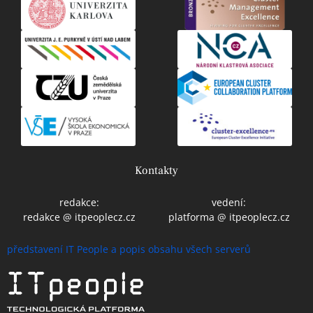
Kontakty
redakce:
vedení:
redakce @ itpeoplecz.cz
platforma @ itpeoplecz.cz
představení IT People a popis obsahu všech serverů