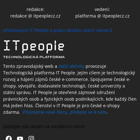
redakce:
vedení:
redakce @ itpeoplecz.cz
platforma @ itpeoplecz.cz
představení IT People a popis obsahu všech serverů
Tento zpravodajský web a
další aktivity
provozuje
Technologická platforma IT People.
Jejím cílem je technologický
rozvoj a hájení zájmů české e-commerce. Spojujeme české e-
shopy, vývojáře, dodavatele technologií, české univerzity a
státní správu. IT People je otevřené
zájmové sdružení
právnických osob a fyzických osob podnikajících,
kde každý člen
má jeden hlas.
Členství
v IT People je
pro české e-shopy
zdarma.
Přijímáme nové členy, přidejte se k nám
.
Sledujte náš obsah na sociálních sítích:
Facebook
Youtube
Instagram