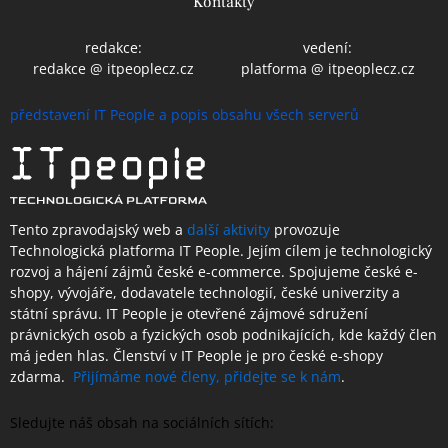
Kontakty
redakce:
vedení:
redakce @ itpeoplecz.cz
platforma @ itpeoplecz.cz
představení IT People a popis obsahu všech serverů
Tento zpravodajský web a
další aktivity
provozuje
Technologická platforma IT People.
Jejím cílem je technologický
rozvoj a hájení zájmů české e-commerce. Spojujeme české e-
shopy, vývojáře, dodavatele technologií, české univerzity a
státní správu. IT People je otevřené
zájmové sdružení
právnických osob a fyzických osob podnikajících,
kde každý člen
má jeden hlas.
Členství
v IT People je
pro české e-shopy
zdarma.
Přijímáme nové členy, přidejte se k nám
.
Sledujte náš obsah na sociálních sítích: