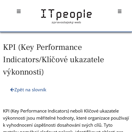
Přeskočit
Open
Open
na
obsah
KPI (Key Performance
Indicators/Klíčové ukazatele
výkonnosti)
Zpět na slovník
KPI (Key Performance Indicators) neboli Klíčové ukazatele
výkonnosti jsou měřitelné hodnoty, které organizace používají
k vyhodnocení úspěšnosti dosahování svých cílů. Tyto