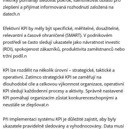
metriky pomáhají sledovat pokrok, identifikovat oblasti pro
zlepšení a přijímat informovaná rozhodnutí založená na
datech.n
Efektivní KPI by měly být specifické, měřitelné, dosažitelné,
relevantní a časově ohraničené (SMART). V podnikovém
prostředí se často sledují ukazatele jako návratnost investic
(ROI), spokojenost zákazníků, produktivita zaměstnanců nebo
tržní podíl.n
KPI lze rozdělit na několik úrovní – strategické, taktické a
operativní. Zatímco strategické KPI se zaměřují na
dlouhodobé cíle a celkovou výkonnost organizace, operativní
KPI sledují každodenní procesy a aktivity. Správně nastavené
KPI pomáhají organizacím zůstat konkurenceschopnými a
neustále se zlepšovat.n
Při implementaci systému KPI je důležité zajistit, aby byly
ukazatele pravidelně sledovány a vyhodnocovány. Data musí