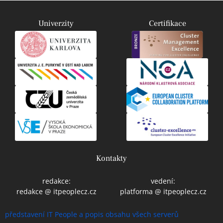
Univerzity
Certifikace
Kontakty
redakce:
vedení:
redakce @ itpeoplecz.cz
platforma @ itpeoplecz.cz
představení IT People a popis obsahu všech serverů