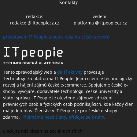
Kontakty
redakce:
vedení:
redakce @ itpeoplecz.cz
platforma @ itpeoplecz.cz
představení IT People a popis obsahu všech serverů
Tento zpravodajský web a
další aktivity
provozuje
Technologická platforma IT People.
Jejím cílem je technologický
rozvoj a hájení zájmů české e-commerce. Spojujeme české e-
shopy, vývojáře, dodavatele technologií, české univerzity a
státní správu. IT People je otevřené
zájmové sdružení
právnických osob a fyzických osob podnikajících,
kde každý člen
má jeden hlas.
Členství
v IT People je
pro české e-shopy
zdarma.
Přijímáme nové členy, přidejte se k nám
.
Sledujte náš obsah na sociálních sítích: