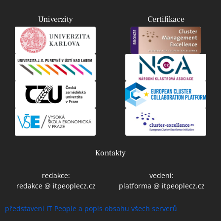
Univerzity
Certifikace
Kontakty
redakce:
vedení:
redakce @ itpeoplecz.cz
platforma @ itpeoplecz.cz
představení IT People a popis obsahu všech serverů