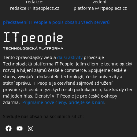
redakce:
vedení:
redakce @ itpeoplecz.cz
platforma @ itpeoplecz.cz
představení IT People a popis obsahu všech serverů
Tento zpravodajský web a
další aktivity
provozuje
Technologická platforma IT People.
Jejím cílem je technologický
rozvoj a hájení zájmů české e-commerce. Spojujeme české e-
shopy, vývojáře, dodavatele technologií, české univerzity a
státní správu. IT People je otevřené
zájmové sdružení
právnických osob a fyzických osob podnikajících,
kde každý člen
má jeden hlas.
Členství
v IT People je
pro české e-shopy
zdarma.
Přijímáme nové členy, přidejte se k nám
.
Sledujte náš obsah na sociálních sítích:
Facebook
Youtube
Instagram