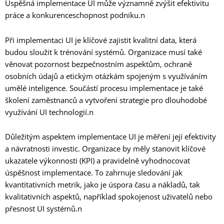
Úspěšná implementace UI může významně zvýšit efektivitu
práce a konkurenceschopnost podniku.n
Při implementaci UI je klíčové zajistit kvalitní data, která
budou sloužit k trénování systémů. Organizace musí také
věnovat pozornost bezpečnostním aspektům, ochraně
osobních údajů a etickým otázkám spojeným s využíváním
umělé inteligence. Součástí procesu implementace je také
školení zaměstnanců a vytvoření strategie pro dlouhodobé
využívání UI technologií.n
Důležitým aspektem implementace UI je měření její efektivity
a návratnosti investic. Organizace by měly stanovit klíčové
ukazatele výkonnosti (KPI) a pravidelně vyhodnocovat
úspěšnost implementace. To zahrnuje sledování jak
kvantitativních metrik, jako je úspora času a nákladů, tak
kvalitativních aspektů, například spokojenost uživatelů nebo
přesnost UI systémů.n