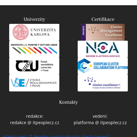
Univerzity
Certifikace
Kontakty
redakce:
vedení:
redakce @ itpeoplecz.cz
platforma @ itpeoplecz.cz
představení IT People a popis obsahu všech serverů