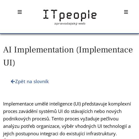
Přeskočit
Open
Open
na
obsah
AI Implementation (Implementace
UI)
Zpět na slovník
Implementace umělé inteligence (UI) představuje komplexní
proces zavádění systémů UI do stávajících nebo nových
podnikových procesů. Tento proces vyžaduje pečlivou
analýzu potřeb organizace, výběr vhodných UI technologií a
jejich postupnou integraci do existující infrastruktury.