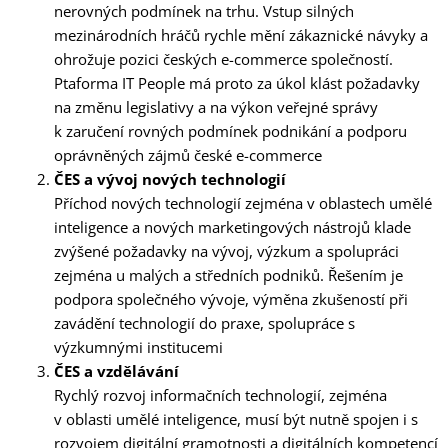
nerovných podmínek na trhu. Vstup silných
mezinárodních hráčů rychle mění zákaznické návyky a
ohrožuje pozici českých e-commerce společností.
Ptaforma IT People má proto za úkol klást požadavky
na změnu legislativy a na výkon veřejné správy
k zaručení rovných podmínek podnikání a podporu
oprávněných zájmů české e-commerce
ČES a vývoj nových technologií
Příchod nových technologií zejména v oblastech umělé
inteligence a nových marketingových nástrojů klade
zvýšené požadavky na vývoj, výzkum a spolupráci
zejména u malých a středních podniků. Řešením je
podpora společného vývoje, výměna zkušeností při
zavádění technologií do praxe, spolupráce s
výzkumnými institucemi
ČES a vzdělávání
Rychlý rozvoj informačních technologií, zejména
v oblasti umělé inteligence, musí být nutně spojen i s
rozvojem digitální gramotnosti a digitálních kompetencí