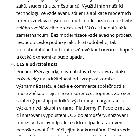
žáků, studentů a zaměstnanců. Využití informačních
technologií ve vzdělávání, sdílení a aplikace moderních
forem vzdělávání jsou cestou k modernizaci a efektivitě
celého vzdělávacího procesu od žáků a studentů až k
zaměstnancům. Bez modernizace vzdělávacího procesu
nebudou české podniky jak z krátkodobého, tak
z dlouhodobého horizontu světově konkurenceschopné
a česká ekonomika bude upadat
ČES a udržitelnost
Příchod ESG agendy, nová obalová legislativa a další
požadavky na udržitelnost od Evropské komise
významně zatěžuje české e-commerce společnosti a
může způsobit jejich nekonkurenceschopnost. Zároveň
společný postup podniků, výzkumných organizací a
výzkumných skupin v rámci Platformy IT People má za
cíl snižování vypouštění CO2 do atmosféry, snižování
množství tvorby odpadu, elektroodpadu a zároveň
nepoškozovat ČES vůči jejím konkurentům. Cesta vede