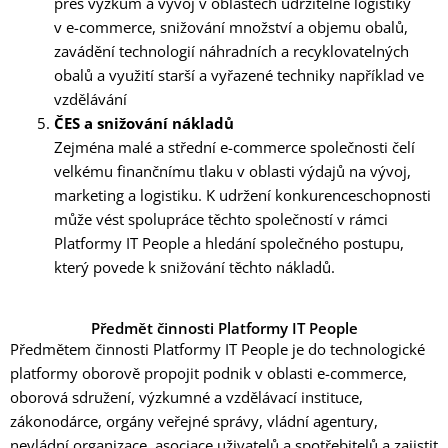
přes výzkum a vývoj v oblastech udržitelné logistiky
v e-commerce, snižování množství a objemu obalů,
zavádění technologií náhradních a recyklovatelných
obalů a využití starší a vyřazené techniky například ve
vzdělávání
ČES a snižování nákladů
Zejména malé a střední e-commerce společnosti čelí
velkému finančnímu tlaku v oblasti výdajů na vývoj,
marketing a logistiku. K udržení konkurenceschopnosti
může vést spolupráce těchto společností v rámci
Platformy IT People a hledání společného postupu,
který povede k snižování těchto nákladů.
Předmět činnosti Platformy IT People
Předmětem činnosti Platformy IT People je do technologické
platformy oborově propojit podnik v oblasti e-commerce,
oborová sdružení, výzkumné a vzdělávací instituce,
zákonodárce, orgány veřejné správy, vládní agentury,
nevládní organizace, asociace uživatelů a spotřebitelů a zajistit