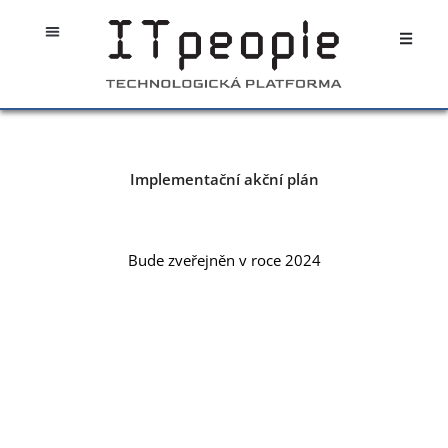
Přeskočit
Open
na
obsah
Implementační akční plán
Bude zveřejněn v roce 2024