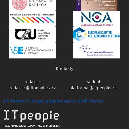
Kontakty
redakce:
vedení:
redakce @ itpeoplecz.cz
platforma @ itpeoplecz.cz
představení IT People a popis obsahu všech serverů